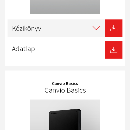
Select
type
Kézikönyv
of
download
Adatlap
Canvio Basics
Canvio Basics