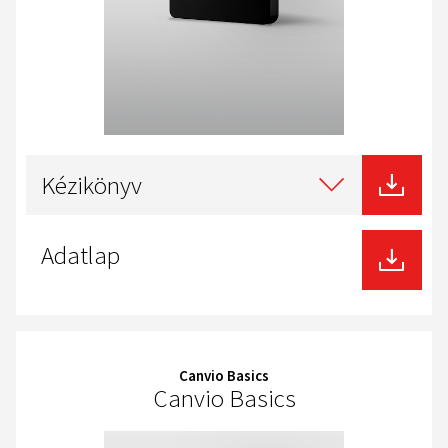
Select
type
Kézikönyv
of
download
Adatlap
Canvio Basics
Canvio Basics