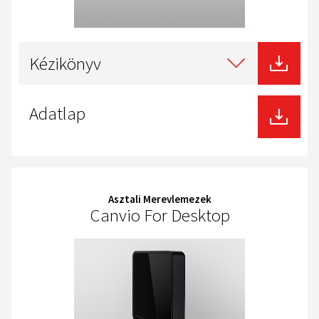
Select
type
Kézikönyv
of
download
Adatlap
Asztali Merevlemezek
Canvio For Desktop