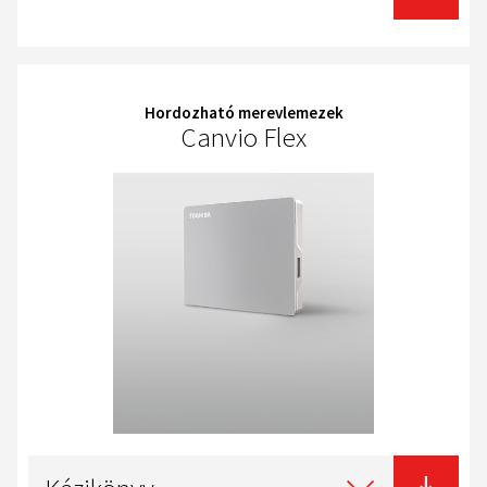
Hordozható merevlemezek
Canvio Flex
Select
type