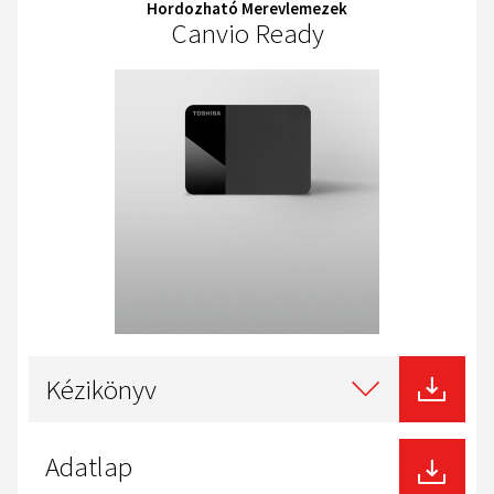
Hordozható Merevlemezek
Canvio Ready
Select
type
Kézikönyv
of
download
Adatlap