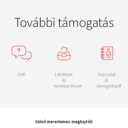
További támogatás
GYIK
Letöltések
Kapcsolat
és
és
termékarchívum
támogatáspdf
Külső merevlemez-meghajtók