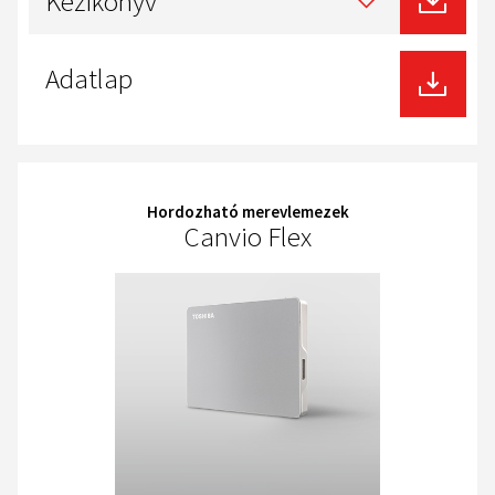
Kézikönyv
of
download
Adatlap
Hordozható merevlemezek
Canvio Flex