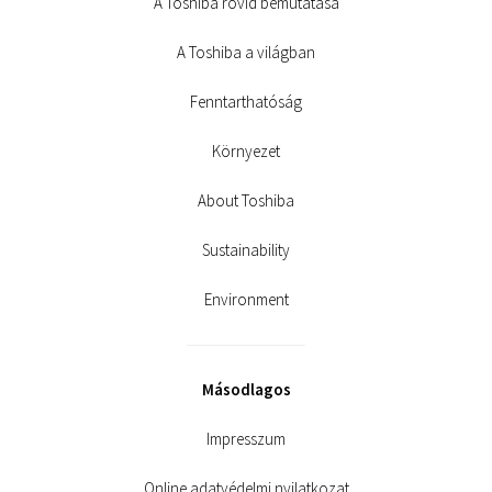
A Toshiba rövid bemutatása
A Toshiba a világban
Fenntarthatóság
Környezet
About Toshiba
Sustainability
Environment
Másodlagos
Impresszum
Online adatvédelmi nyilatkozat