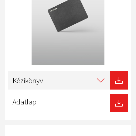
Select
type
Kézikönyv
of
download
Adatlap