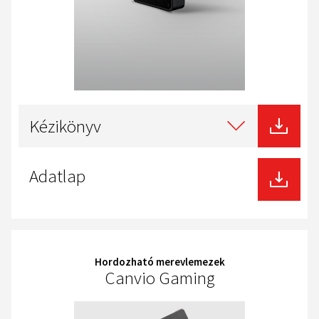
Select
type
Kézikönyv
of
download
Adatlap
Hordozható merevlemezek
Canvio Gaming