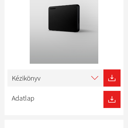
Select
type
Kézikönyv
of
download
Adatlap