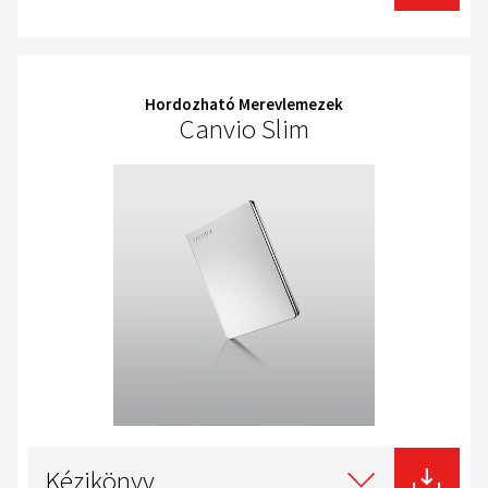
Hordozható Merevlemezek
Canvio Slim
Select
type
Kézikönyv
of