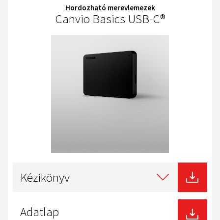
Hordozható merevlemezek
Canvio Basics USB-C®
Select
type
Kézikönyv
of
download
Adatlap