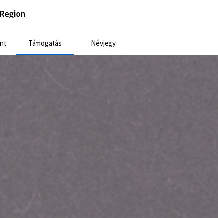
nt
Támogatás
Névjegy