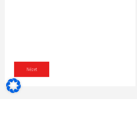
Nézet
Külső merevlemez-meghajtók
Belső merevlemez-m