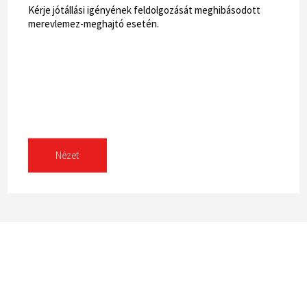
Kérje jótállási igényének feldolgozását meghibásodott
merevlemez-meghajtó esetén.
Nézet
eghajtók
Támogatás
Névje