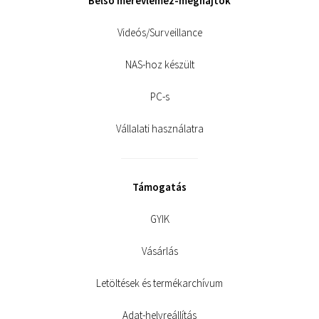
Belső merevlemez-meghajtók
Videós/Surveillance
NAS-hoz készült
PC-s
Vállalati használatra
Támogatás
GYIK
Vásárlás
Letöltések és termékarchívum
Adat-helyreállítás