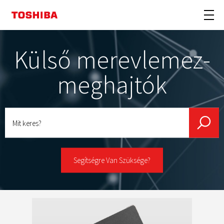
Külső merevlemez-
meghajtók
Mit
keres?
Segítségre Van Szüksége?