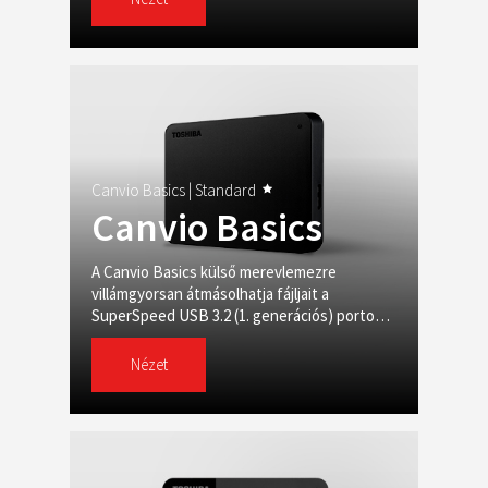
Canvio Basics |
Standard
Canvio Basics
A Canvio Basics külső merevlemezre
villámgyorsan átmásolhatja fájljait a
SuperSpeed USB 3.2 (1. generációs) porton
keresztül, és akár 4 TB-nyi adatot is tárolhat
rajta
Nézet