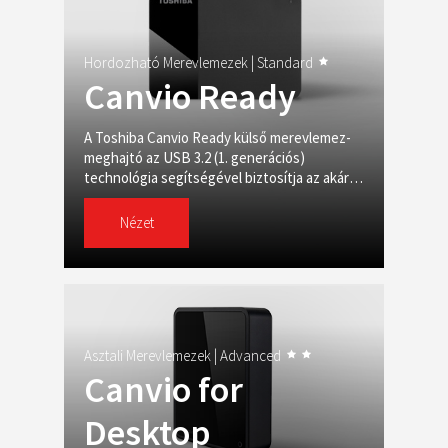
Hordozható Merevlemezek |
Standard
Canvio Ready
A Toshiba Canvio Ready külső merevlemez-
meghajtó az USB 3.2 (1. generációs)
technológia segítségével biztosítja az akár
5 Gbit/s sebességű adatátvitelt.
Nézet
Asztali Merevlemezek |
Advanced
Canvio for
Desktop