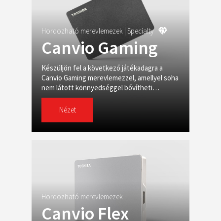
Hordozható merevlemezek |
Specialty
Canvio Gaming
Készüljön fel a következő játékadagra a
Canvio Gaming merevlemezzel, amellyel soha
nem látott könnyedséggel bővítheti
játékgyűjteményét.
Nézet
Hordozható merevlemezek
Canvio Flex