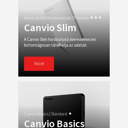
Hordozható Merevlemezek |
Premium
Canvio Slim
A Canvio Slim hordozható merevlemezen
biztonságosan tárolhatja az adatait.
Nézet
Canvio Basics |
Standard
Canvio Basics