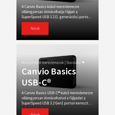
A Canvio Basics külső merevlemezre
villámgyorsan átmásolhatja fájljait a
SuperSpeed USB 3.2 (1. generációs) porton
keresztül, és akár 4 TB-nyi adatot is tárolhat
rajta
Nézet
Hordozható merevlemezek |
Standard
Canvio Basics
USB-C®
A Canvio Basics USB-C® külső merevlemezre
villámgyorsan átmásolhatod a fájljaidat a
SuperSpeed USB 3.2 Gen1 porton keresztül,
és akár 4 TB-nyi adatot is tárolhatsz rajta.
Nézet