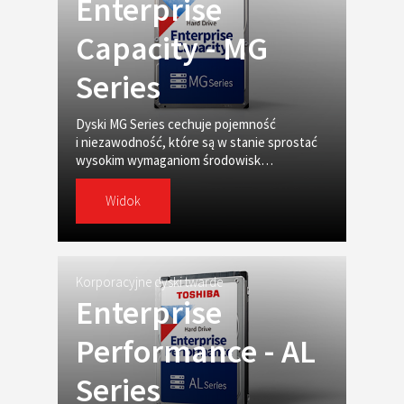
Enterprise
Capacity - MG
Series
Dyski MG Series cechuje pojemność
i niezawodność, które są w stanie sprostać
wysokim wymaganiom środowisk
korporacyjnych.
Widok
Korporacyjne dyski twarde
Enterprise
Performance - AL
Series