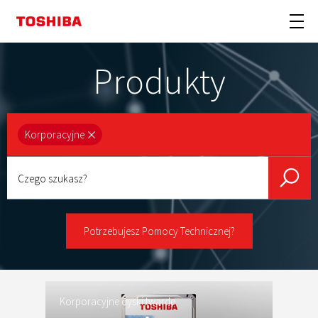
Produkty
Korporacyjne
Czego
szukasz?
Potrzebujesz Pomocy Technicznej?
Korporacyjne dyski twarde