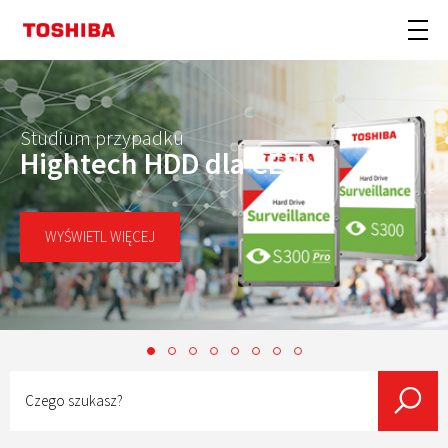
Studium przypadku
Hightech HDD dla CERN
WYŚWIETL WIĘCEJ
Czego
szukasz?