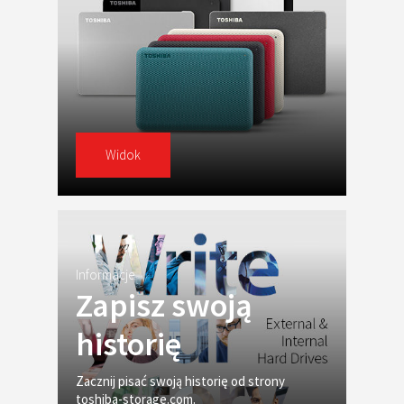
Widok
Informacje
Zapisz swoją
historię
Zacznij pisać swoją historię od strony
toshiba-storage.com.