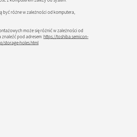
gą być różne w zależności od komputera,
ontażowych może się różnić w zależności od
a znaleźć pod adresem:
https://toshiba.semicon-
q/storage-holes.html