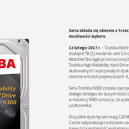
Seria składa się obecnie z trz
możliwości wyboru
13 lutego 2017 r.
– Toshiba Elect
dodaje 8 TB [1] model do serii 3
Attached Storage) przeznaczonyc
Toshiba High-Reliability Hard Dri
skalowalnych i wytrzymałych dys
obecnie w trzech pojemościach: 8, 
Seria Toshiba N300 została zapr
stałego dostępu do dużych ilości
w macierzy RAID oznacza, że sys
użytkownika.
Wszystkie dyski tej serii mają 12
Cache optymalizuje rozłożenie c
najwyższą wydajność wymaganą p