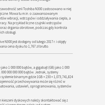
zawodność serii Toshiba N300 zastosowano w niej
giczne. Mowa tu m.in. o zaawansowanym
tów wibracji, wstrząsów i oddziaływania ciepła, a
acy. Na przykład liczne czujniki wstrząsów
 oraz drgania obrotowe, podczas gdy kontrola
ich obsługi.
ive N300 jest dostępny od lutego 2017 r. i objęty
na cena dysku to 1,767 zł brutto.
 jako 1 000 000 bajtów, a gigabajt (GB) jako 1 000
 1 000 000 000 000 bajtów. Jednak, systemy
 systemie binarnym gdzie 1GB = 230 = 1,073,741,824
 pojemność przechowywania może się różnić w
ormatowania, ustawień, oprogramowania, systemów
h kieszeni dyskowych należy skontaktować się z
ść z komputerem zależy od system.