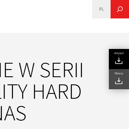
PL
SEARCH
Artykuł
E W SERII
Obrazy
LITY HARD
NAS