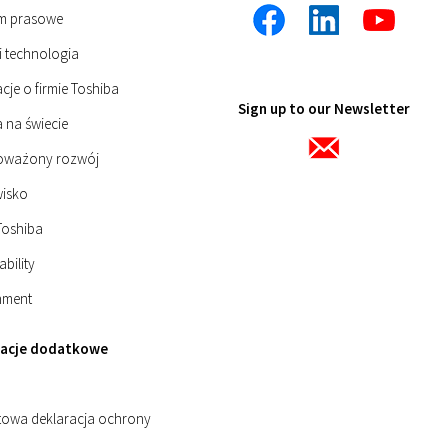
m prasowe
i technologia
cje o firmie Toshiba
Sign up to our Newsletter
 na świecie
oważony rozwój
isko
Toshiba
ability
nment
macje dodatkowe
etowa deklaracja ochrony
h