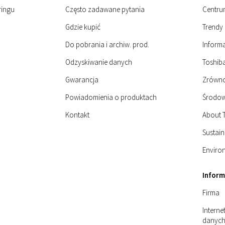
ringu
Często zadawane pytania
Centru
Gdzie kupić
Trendy 
Do pobrania i archiw. prod.
Informa
Odzyskiwanie danych
Toshiba
Gwarancja
Zrówn
Powiadomienia o produktach
Środow
Kontakt
About 
Sustain
Enviro
Infor
Firma
Intern
danyc