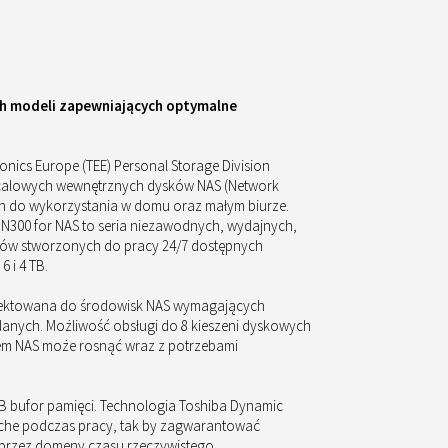
ech modeli zapewniających optymalne
ronics Europe (TEE) Personal Storage Division
,5-calowych wewnętrznych dysków NAS (Network
h do wykorzystania w domu oraz małym biurze.
ve N300 for NAS to seria niezawodnych, wydajnych,
ków stworzonych do pracy 24/7 dostępnych
6 i 4 TB.
ojektowana do środowisk NAS wymagających
 danych. Możliwość obsługi do 8 kieszeni dyskowych
tem NAS może rosnąć wraz z potrzebami
8 MB bufor pamięci. Technologia Toshiba Dynamic
ache podczas pracy, tak by zagwarantować
rzez domeny czasu rzeczywistego.