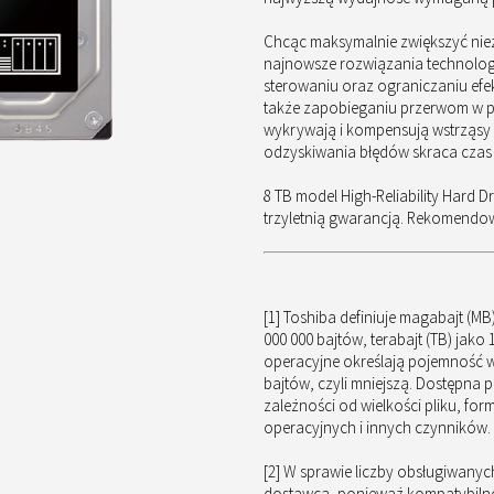
Chcąc maksymalnie zwiększyć nie
najnowsze rozwiązania technolo
sterowaniu oraz ograniczaniu efek
także zapobieganiu przerwom w pr
wykrywają i kompensują wstrząsy
odzyskiwania błędów skraca czas 
8 TB model High-Reliability Hard Dr
trzyletnią gwarancją. Rekomendowa
[1] Toshiba definiuje magabajt (MB)
000 000 bajtów, terabajt (TB) jako
operacyjne określają pojemność w
bajtów, czyli mniejszą. Dostępna
zależności od wielkości pliku, f
operacyjnych i innych czynników.
[2] W sprawie liczby obsługiwanyc
dostawcą, ponieważ kompatybilno