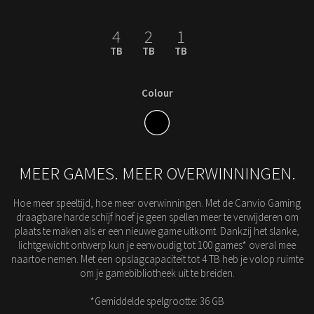
4
2
1
TB
TB
TB
Colour
MEER GAMES. MEER OVERWINNINGEN.
Hoe meer speeltijd, hoe meer overwinningen. Met de Canvio Gaming
draagbare harde schijf hoef je geen spellen meer te verwijderen om
plaats te maken als er een nieuwe game uitkomt. Dankzij het slanke,
lichtgewicht ontwerp kun je eenvoudig tot 100 games* overal mee
naartoe nemen. Met een opslagcapaciteit tot 4 TB heb je volop ruimte
om je gamebibliotheek uit te breiden.
*Gemiddelde spelgrootte: 36 GB