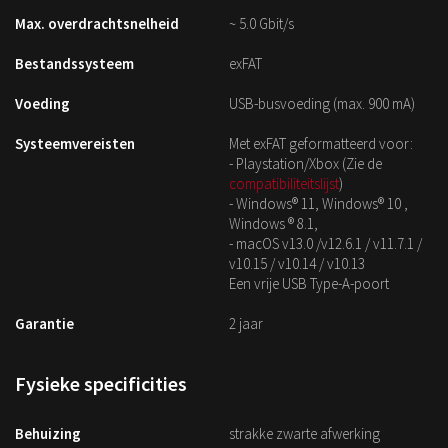
Max. overdrachtsnelheid
~ 5.0 Gbit/s
Bestandssysteem
exFAT
Voeding
USB-busvoeding (max. 900 mA)
Systeemvereisten
Met exFAT geformatteerd voor:
- Playstation/Xbox (Zie de
compatibiliteitslijst
)
- Windows® 11, Windows® 10 ,
Windows ® 8.1,
- macOS v13.0 /v12.6.1 / v11.7.1 /
v10.15 / v10.14 / v10.13
Een vrije USB Type-A-poort
Garantie
2 jaar
Fysieke specificities
Behuizing
strakke zwarte afwerking