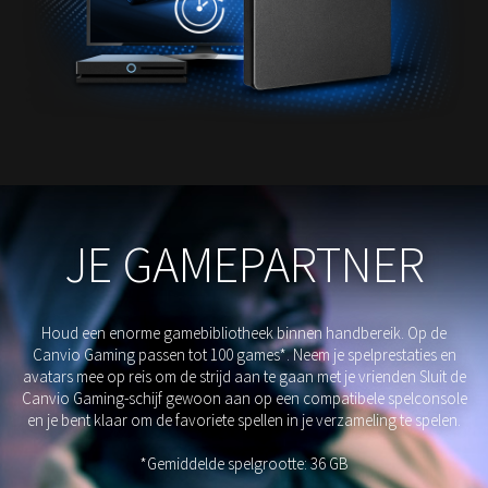
JE GAMEPARTNER
Houd een enorme gamebibliotheek binnen handbereik. Op de
Canvio Gaming passen tot 100 games*. Neem je spelprestaties en
avatars mee op reis om de strijd aan te gaan met je vrienden Sluit de
Canvio Gaming-schijf gewoon aan op een compatibele spelconsole
en je bent klaar om de favoriete spellen in je verzameling te spelen.
*Gemiddelde spelgrootte: 36 GB