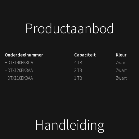
Productaanbod
Onderdeelnummer
Capaciteit
Kleur
HDTX140EK3CA
4 TB
Zwart
HDTX120EK3AA
2 TB
Zwart
HDTX110EK3AA
1 TB
Zwart
Handleiding