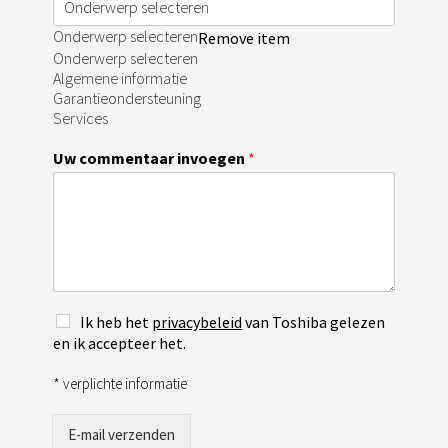
Onderwerp selecteren
Remove item
Onderwerp selecteren
Algemene informatie
Garantieondersteuning
Services
Uw commentaar invoegen
*
T
Ik heb het
privacybeleid
van Toshiba gelezen
e
en ik accepteer het.
r
m
* verplichte informatie
s
*
E-mail verzenden