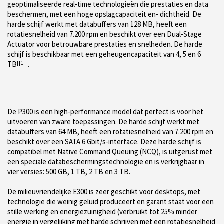
geoptimaliseerde real-time technologieën die prestaties en data
beschermen, met een hoge opslagcapaciteit en- dichtheid. De
harde schijf werkt met databuffers van 128 MB, heeft een
rotatiesnelheid van 7.200 rpm en beschikt over een Dual-Stage
Actuator voor betrouwbare prestaties en snelheden. De harde
schijf is beschikbaar met een geheugencapaciteit van 4, 5 en 6
TB
[[1]]
.
De P300 is een high-performance model dat perfect is voor het
uitvoeren van zware toepassingen. De harde schijf werkt met
databuffers van 64 MB, heeft een rotatiesnelheid van 7.200 rpm en
beschikt over een SATA 6 Gbit/s-interface. Deze harde schijf is
compatibel met Native Command Queuing (NCQ), is uitgerust met
een speciale databeschermingstechnologie en is verkrijgbaar in
vier versies: 500 GB, 1 TB, 2 TB en 3 TB.
De milieuvriendelijke E300 is zeer geschikt voor desktops, met
technologie die weinig geluid produceert en garant staat voor een
stille werking en energiezuinigheid (verbruikt tot 25% minder
energie in vergelijking met harde schrijven met een rotatiesnelheid