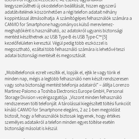
leegyszerűsítheti új okostelefon beállítását, hiszen egyszerű
adatátvitelének köszönhetően a régi telefon adatait néhány
koppintással átmásolhatja. A számítógépes felhasználók számára a
CANVIO for Smartphone hagyományos külső merevlemez-
meghajtóként is használható, az adatokról ugyanis biztonsági
mentést készíthetnek az USB Type-B és USB Type-C™ [5]
kezelőfelületen keresztül. Végül pedig több eszközzel is
megosztható, ezáltal több felhasználó számára is lehetővé teszi
adatai biztonsági mentését és megosztását.
„Mobiltelefonok ezreit veszítik el, lopják el, ejtik le vagy törik el
minden nap, mégis a legtöbb felhasználó nem készít rendszeresen
vagy soha biztonsági mentést telefonja adatairól” – állítja Lorenzo
Martinez-Palomo a Toshiba Electronics Europe GmbH, Personal
Storage Division vezérigazgatója. „Viszont minden felhasználó
rendszeresen tölti telefonját. A tárolással kiegészített töltési funkciót
kínáló CANVIO for Smartphone elegáns, 2 az 1-ben megoldást
biztosít, hogy a felhasználók biztosak legyenek, hogy értékes
személyes adataikról a telefon minden egyes töltése esetén
biztonsági másolat is készül.