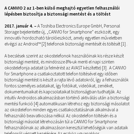
A CANVIO 2 az 1-ben külső meghajtó egyetlen felhasználói
lépésben biztosítja a biztonsági mentést és a töltést
2017. január 4. –
A Toshiba Electronics Europe GmbH, Personal
Storage bejelentette új, „CANVIO for Smartphone” eszközét, egy
innovatív hordozható tárolóeszközt, amely egyetlen műveletben
elvégzi az Android™ [2] telefonok biztonsági mentését és töltését [1] .
A becslések szerint az okostelefonok használóinak kis része készít
biztonsági mentést, és mindössze 8%-uk menti el napi szinten
okostelefonja adatait (a felmérést az AVAST készítette) [3] . A CANVIO
for Smartphone a csatlakoztatott telefon töltésével egy időben
biztonsági mentést is készít a rajta lévő adatokról, így a felhasználók
fontos személyes adataikat, így fotóikat, videóikat, zenéiket,
dokumentumaikat és kapcsolataikat biztonságban tudhatják. Az
intuitív Androidos alkalmazásban történő aktiválás után a biztonsági
mentési funkció [4] automatikusan létrehoz egy biztonsági másolatot
az okostelefon minden egyes csatlakoztatásának alkalmával a
felhasználó beavatkozása nélkül. Az okostelefon töltésén és a
biztonsági másolat létrehozásán túl a CANVIO for Smartphone
felhasználóinak az alkalmazáson keresztül lehetőségük van adataik
telefonról végzett kezelésére. Az eszköz ugyanakkor