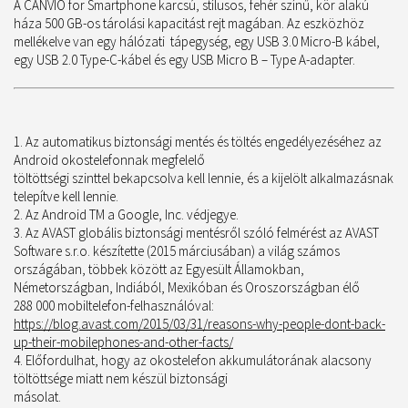
A CANVIO for Smartphone karcsú, stílusos, fehér színű, kör alakú
háza 500 GB-os tárolási kapacitást rejt magában. Az eszközhöz
mellékelve van egy hálózati tápegység, egy USB 3.0 Micro-B kábel,
egy USB 2.0 Type-C-kábel és egy USB Micro B – Type A-adapter.
Az automatikus biztonsági mentés és töltés engedélyezéséhez az
Android okostelefonnak megfelelő
töltöttségi szinttel bekapcsolva kell lennie, és a kijelölt alkalmazásnak
telepítve kell lennie.
Az Android TM a Google, Inc. védjegye.
Az AVAST globális biztonsági mentésről szóló felmérést az AVAST
Software s.r.o. készítette (2015 márciusában) a világ számos
országában, többek között az Egyesült Államokban,
Németországban, Indiából, Mexikóban és Oroszországban élő
288 000 mobiltelefon-felhasználóval:
https://blog.avast.com/2015/03/31/reasons-why-people-dont-back-
up-their-mobilephones-and-other-facts/
Előfordulhat, hogy az okostelefon akkumulátorának alacsony
töltöttsége miatt nem készül biztonsági
másolat.