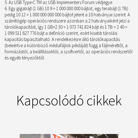
Az USB Type-C TM az USB Implementers Forum védjegye.
Egy gigabájt (1 GB) 10 9 = 1 000 000 000 bájtot, egy terabájt (1 TB)
pedig 10 12 = 1 000 000 000 000 bájtot jelent a 10 hatványai szerint. A
számítógép operációs rendszere azonban a 2 hatványaiként jelzi a
tárolókapacitást, így 1 GB=2 30 = 1 073 741 824 bájt és 1 TB = 2 40 =
1 099 511 627 776 bájt a definíció szerint, ezért kisebb tárolási
kapacitás tapasztalható. A rendelkezésre álló tárolókapacitás
(beleértve a különböző médiafájlok példáját) függ a fájlmérettől, a
formázástól, a beállításoktól, a szoftvertől, az operációs rendszertől
és egyéb tényezőktől.
Kapcsolódó cikkek