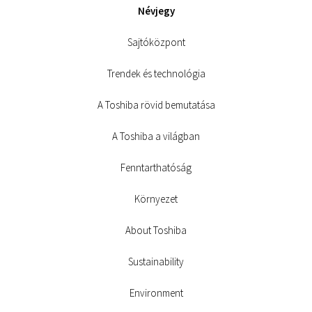
Névjegy
Sajtóközpont
Trendek és technológia
A Toshiba rövid bemutatása
A Toshiba a világban
Fenntarthatóság
Környezet
About Toshiba
Sustainability
Environment