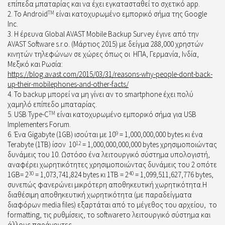
επίπεδα μπαταρίας και να έχει εγκατασταθεί το σχετικό app.
Το
Android
TM
είναι κατοχυρωμένο εμπορικό σήμα της Google
Inc.
Η έρευνα Global AVAST Mobile Backup Survey έγινε από την
AVAST Software s.r.o. (Μάρτιος 2015) με δείγμα 288,000 χρηστών
κινητών τηλεφώνων σε χώρες όπως οι
ΗΠΑ, Γερμανία, Ινδία,
Μεξικό και Ρωσία:
https://blog.avast.com/2015/03/31/reasons-why-people-dont-back-
up-their-mobilephones-and-other-facts/
Το backup μπορεί να μη γίνει αν το smartphone έχει πολύ
χαμηλό επίπεδο μπαταρίας.
USB Type-C
TM
είναι κατοχυρωμένο εμπορικό σήμα για USB
Implementers Forum.
Ένα Gigabyte (1GB) ισούται με 10
9
= 1,000,000,000 bytes κι ένα
Terabyte (1TB) ίσον
10
12
= 1,000,000,000,000 bytes χρησιμοποιώντας
δυνάμεις του 10. Ωστόσο ένα λειτουργικό σύστημα υπολογιστή,
αναφέρει χωρητικότητες χρησιμοποιώντας δυνάμεις του 2 οπότε
1GB= 2
30
= 1,073,741,824 bytes κι 1TB = 2
40
= 1,099,511,627,776 bytes,
συνεπώς φανερώνει μικρότερη αποθηκευτική χωρητικότητα.Η
διαθέσιμη αποθηκευτική χωρητικότητα (με παραδείγματα
διαφόρων media files) εξαρτάται από το μέγεθος του αρχείου,
το
formatting, τις ρυθμίσεις, το softwareτο λειτουργικό σύστημα και
άλλους παράγοντες.