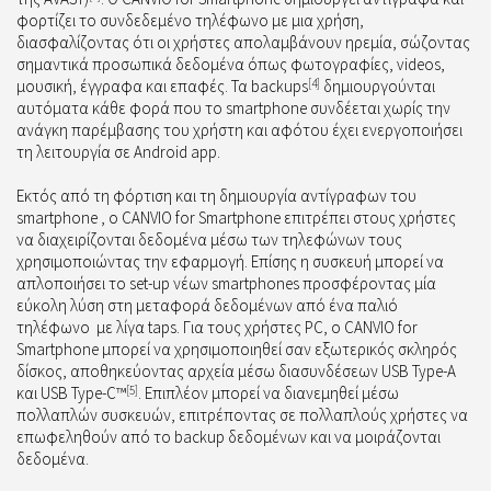
φορτίζει το συνδεδεμένο τηλέφωνο με μια χρήση,
διασφαλίζοντας ότι οι χρήστες απολαμβάνουν ηρεμία, σώζοντας
σημαντικά προσωπικά δεδομένα όπως φωτογραφίες, videos,
μουσική, έγγραφα και επαφές. Τα backups
[4]
δημιουργούνται
αυτόματα κάθε φορά που το smartphone συνδέεται χωρίς την
ανάγκη παρέμβασης του χρήστη και αφότου έχει ενεργοποιήσει
τη λειτουργία σε Android app.
Εκτός από τη φόρτιση και τη δημιουργία αντίγραφων του
smartphone , ο CANVIO for Smartphone επιτρέπει στους χρήστες
να διαχειρίζονται δεδομένα μέσω των τηλεφώνων τους
χρησιμοποιώντας την εφαρμογή. Επίσης η συσκευή μπορεί να
απλοποιήσει το set-up νέων smartphones προσφέροντας μία
εύκολη λύση στη μεταφορά δεδομένων από ένα παλιό
τηλέφωνο
με λίγα taps. Για τους χρήστες PC, ο CANVIO for
Smartphone μπορεί να χρησιμοποιηθεί σαν εξωτερικός σκληρός
δίσκος, αποθηκεύοντας αρχεία μέσω διασυνδέσεων USB Type-A
και USB Type-C™
[5]
. Επιπλέον μπορεί να διανεμηθεί μέσω
πολλαπλών συσκευών, επιτρέποντας σε πολλαπλούς χρήστες να
επωφεληθούν από το backup δεδομένων και να μοιράζονται
δεδομένα.