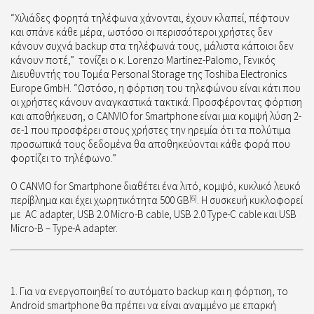
“Χιλιάδες φορητά τηλέφωνα χάνονται, έχουν κλαπεί, πέφτουν
και σπάνε κάθε μέρα, ωστόσο οι περισσότεροι χρήστες δεν
κάνουν συχνά backup στα τηλέφωνά τους, μάλιστα κάποιοι δεν
κάνουν ποτέ,”
τονίζει ο κ. Lorenzo Martinez-Palomo, Γενικός
Διευθυντής του Τομέα Personal Storage της Toshiba Electronics
Europe GmbH. “Ωστόσο, η φόρτιση του τηλεφώνου είναι κάτι που
οι χρήστες κάνουν αναγκαστικά τακτικά. Προσφέροντας φόρτιση
και αποθήκευση, ο CANVIO for Smartphone είναι μια κομψή λύση 2-
σε-1 που προσφέρει στους χρήστες την ηρεμία ότι τα πολύτιμα
προσωπικά τους δεδομένα θα αποθηκεύονται κάθε φορά που
φορτίζει το τηλέφωνο.”
Ο CANVIO for Smartphone διαθέτει ένα λιτό, κομψό, κυκλικό λευκό
περίβλημα και έχει χωρητικότητα 500 GB
[6]
. Η συσκευή κυκλοφορεί
με
AC
adapter,
USB 2.0
M
icro-B cable, USB 2.0 Type-C cable και USB
Micro-B – Type-A adapter.
Για να ενεργοποιηθεί το αυτόματο backup και η φόρτιση, το
Android smartphone θα πρέπει να είναι αναμμένο με επαρκή