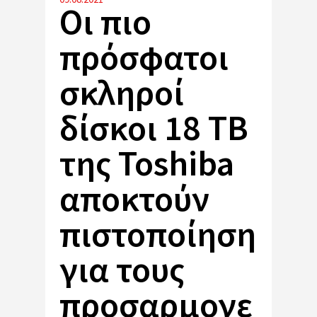
Οι πιο
πρόσφατοι
σκληροί
δίσκοι 18 TB
της Toshiba
αποκτούν
πιστοποίηση
για τους
προσαρμογε