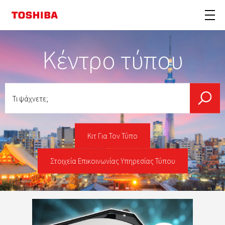
Κέντρο τύπου
Τι
ψάχνετε;
Κιτ Για Τον Τύπο
Στοιχεία Επικοινωνίας Υπηρεσίας Τύπου