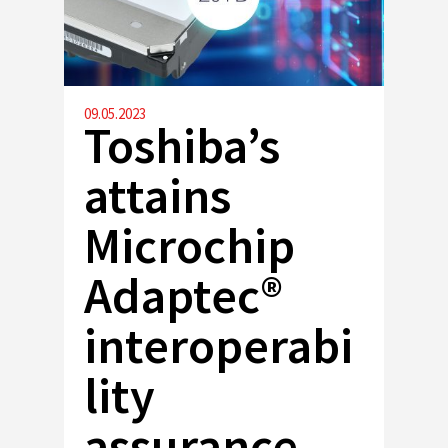
09.05.2023
Toshiba’s
attains
Microchip
Adaptec®
interoperabi
lity
assurance