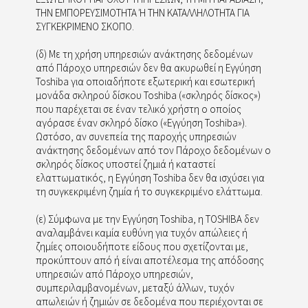
ΤΗΝ ΕΜΠΟΡΕΥΣΙΜΟΤΗΤΑ Ή ΤΗΝ ΚΑΤΑΛΛΗΛΟΤΗΤΑ ΓΙΑ
ΣΥΓΚΕΚΡΙΜΕΝΟ ΣΚΟΠΟ.
(δ) Με τη χρήση υπηρεσιών ανάκτησης δεδομένων
από Πάροχο υπηρεσιών δεν θα ακυρωθεί η Εγγύηση
Toshiba για οποιαδήποτε εξωτερική και εσωτερική
μονάδα σκληρού δίσκου Toshiba («σκληρός δίσκος»)
που παρέχεται σε έναν τελικό χρήστη ο οποίος
αγόρασε έναν σκληρό δίσκο («Εγγύηση Toshiba»).
Ωστόσο, αν συνεπεία της παροχής υπηρεσιών
ανάκτησης δεδομένων από τον Πάροχο δεδομένων ο
σκληρός δίσκος υποστεί ζημιά ή καταστεί
ελαττωματικός, η Εγγύηση Toshiba δεν θα ισχύσει για
τη συγκεκριμένη ζημία ή το συγκεκριμένο ελάττωμα.
(ε) Σύμφωνα με την Εγγύηση Toshiba, η TOSHIBA δεν
αναλαμβάνει καμία ευθύνη για τυχόν απώλειες ή
ζημίες οποιουδήποτε είδους που σχετίζονται με,
προκύπτουν από ή είναι αποτέλεσμα της απόδοσης
υπηρεσιών από Πάροχο υπηρεσιών,
συμπεριλαμβανομένων, μεταξύ άλλων, τυχόν
απωλειών ή ζημιών σε δεδομένα που περιέχονται σε