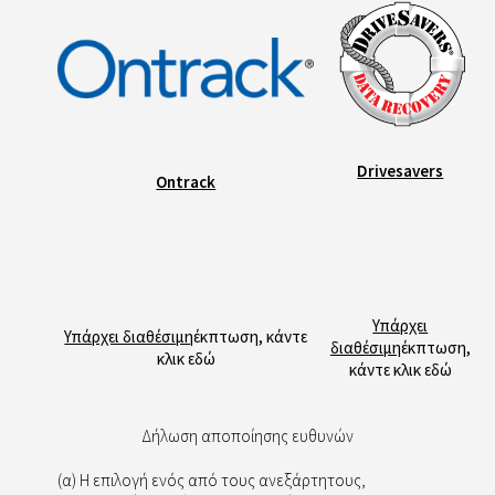
Drivesavers
Ontrack
Υπάρχει
Υπάρχει διαθέσιμη
έκπτωση, κάντε
διαθέσιμη
έκπτωση,
κλικ εδώ
κάντε κλικ εδώ
Δήλωση αποποίησης ευθυνών
(α) Η επιλογή ενός από τους ανεξάρτητους,