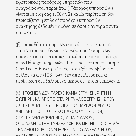
εξωτερικούς παρόχους υπηρεσιών που
αναγράφονται παρακάτω («Πάροχος υπηρεσιών»)
γίνεται με δική σας ευθύνη. Σε καμία περίπτωση δεν
περιορίζεται η επιλογή παρόχου υπηρεσιών
ανάκτησης δεδομένων μόνο σε όσους αναγράφονται
παρακάτω.
(β) Οποιαδήποτε συμφωνία συνάψετε με κάποιον
Πάροχο υπηρεσιών για την ανάκτηση δεδομένων
πραγματοποιείται αποκλειστικά ανάμεσα σε εσάς και
στον Πάροχο υπηρεσιών. Η Toshiba Electronics Europe
GmbH και οι θυγατρικές της (στο εξής αναφέρονται
συλλογικά ως «TOSHIBA») δεν αποτελεί σε καμία
περίπτωση συμβαλλόμενο μέρος σε τέτοια συμφωνία.
(γ) Η TOSHIBA ΔΕΝ ΠΑΡΕΧΕΙ ΚΑΜΙΑ ΕΓΓΥΗΣΗ, ΡΗΤΗ Ή
ΣΙΩΠΗΡΗ, ΚΑΙ ΑΠΟΠΟΙΕΙΤΑΙ ΡΗΤΑ ΚΑΘΕ ΕΓΓΥΗΣΗΣ ΠΟΥ
ΣΧΕΤΙΖΕΤΑΙ ΜΕ ΤΙΣ ΥΠΗΡΕΣΙΕΣ ΠΟΥ ΠΑΡΕΧΟΝΤΑΙ ΑΠΟ
ΑΝΕΞΑΡΤΗΤΟ, ΕΞΩΤΕΡΙΚΟ ΠΑΡΟΧΟ ΥΠΗΡΕΣΙΩΝ,
ΣΥΜΠΕΡΙΛΑΜΒΑΝΟΜΕΝΗΣ, ΜΕΤΑΞΥ ΑΛΛΩΝ,
ΟΠΟΙΑΣΔΗΠΟΤΕ ΕΓΓΥΗΣΗΣ ΣΧΕΤΙΚΑ ΜΕ ΤΗΝ ΠΟΙΟΤΗΤΑ Ή
ΤΗΝ ΑΞΙΟΠΙΣΤΙΑ ΤΩΝ ΥΠΗΡΕΣΙΩΝ ΤΟΥ ΑΝΕΞΑΡΤΗΤΟΥ,
ΕΞΩΤΕΡΙΚΟΥ ΠΑΡΟΧΟΥ ΥΠΗΡΕΣΙΩΝ, ΤΗ ΜΗ ΠΑΡΑΒΙΑΣΗ,