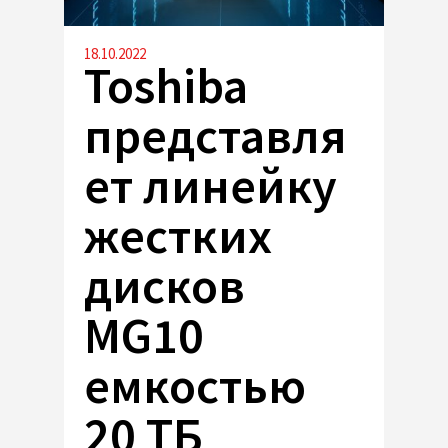
18.10.2022
Toshiba
представля
ет линейку
жестких
дисков
MG10
емкостью
20 ТБ