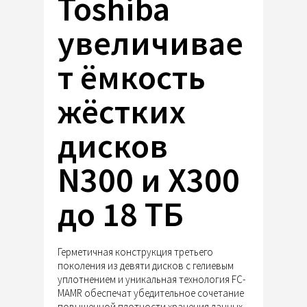
Toshiba
увеличивае
т ёмкость
жёстких
дисков
N300 и X300
до 18 ТБ
Герметичная конструкция третьего
поколения из девяти дисков с гелиевым
уплотнением и уникальная технология FC-
MAMR обеспечат убедительное сочетание
повышенной плотности хранения данных