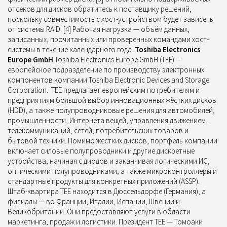
отсеков для дисков обратитесь к поставщику решений,
поскольку совместимость с хост-устройством будет зависеть
от системы RAID. [4] Рабочая нагрузка — объём данных,
записанных, прочитанных или проверенных командами хост-
системы в течение календарного года.
Toshiba Electronics
Europe GmbH
Toshiba Electronics Europe GmbH (TEE) —
европейское подразделение по производству электронных
компонентов компании Toshiba Electronic Devices and Storage
Corporation. TEE предлагает европейским потребителям и
предприятиям большой выбор инновационных жёстких дисков
(HDD), а также полупроводниковые решения для автомобилей,
промышленности, Интернета вещей, управления движением,
телекоммуникаций, сетей, потребительских товаров и
бытовой техники. Помимо жёстких дисков, портфель компании
включает силовые полупроводники и другие дискретные
устройства, начиная с диодов и заканчивая логическими ИС,
оптическими полупроводниками, а также микроконтроллеры и
стандартные продукты для конкретных приложений (ASSP).
Штаб-квартира TEE находится в Дюссельдорфе (Германия), а
филиалы — во Франции, Италии, Испании, Швеции и
Великобритании. Они предоставляют услуги в области
маркетинга, продаж и логистики. Президент TEE — Томоаки