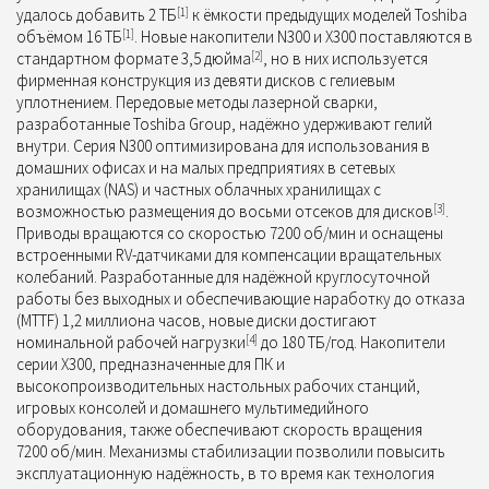
удалось добавить 2 ТБ
[1]
к ёмкости предыдущих моделей Toshiba
объёмом 16 ТБ
[1]
.
Новые накопители N300 и X300 поставляются в
стандартном формате 3,5 дюйма
[2]
, но в них используется
фирменная конструкция из девяти дисков с гелиевым
уплотнением. Передовые методы лазерной сварки,
разработанные Toshiba Group, надёжно удерживают гелий
внутри.
Серия N300 оптимизирована для использования в
домашних офисах и на малых предприятиях в сетевых
хранилищах (NAS) и частных облачных хранилищах с
возможностью размещения до восьми отсеков для дисков
[3]
.
Приводы вращаются со скоростью 7200 об/мин и оснащены
встроенными RV-датчиками для компенсации вращательных
колебаний. Разработанные для надёжной круглосуточной
работы без выходных и обеспечивающие наработку до отказа
(MTTF) 1,2 миллиона часов, новые диски достигают
номинальной рабочей нагрузки
[4]
до 180 ТБ/год. Накопители
серии X300, предназначенные для ПК и
высокопроизводительных настольных рабочих станций,
игровых консолей и домашнего мультимедийного
оборудования, также обеспечивают скорость вращения
7200 об/мин. Механизмы стабилизации позволили повысить
эксплуатационную надёжность, в то время как технология