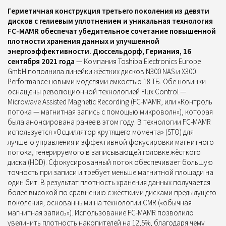
Герметичная конструкция третьего поколения из девяти
дисков с гелиевым уплотнением и уникальная технология
FC-MAMR обеспечат убедительное сочетание повышенной
плотности хранения данных и улучшенной
энергоэффективности.
Дюссельдорф, Германия, 16
сентября 2021 года
— Компания Toshiba Electronics Europe
GmbH пополнила линейки жёстких дисков N300 NAS и X300
Performance новыми моделями ёмкостью 18 ТБ. Обе новинки
оснащены революционной технологией Flux Control —
Microwave Assisted Magnetic Recording (FC-MAMR, или «Контроль
потока — магнитная запись с помощью микроволн»), которая
была анонсирована ранее в этом году.
В технологии FC-MAMR
используется «Осциллятор крутящего момента» (STO) для
лучшего управления и эффективной фокусировки магнитного
потока, генерируемого в записывающей головке жёсткого
диска (HDD). Сфокусированный поток обеспечивает большую
точность при записи и требует меньше магнитной площади на
один бит. В результат плотность хранения данных получается
более высокой по сравнению с жёсткими дисками предыдущего
поколения, основанными на технологии CMR («обычная
магнитная запись»).
Использование FC-MAMR позволило
увеличить плотность накопителей на 12,5%, благодаря чему