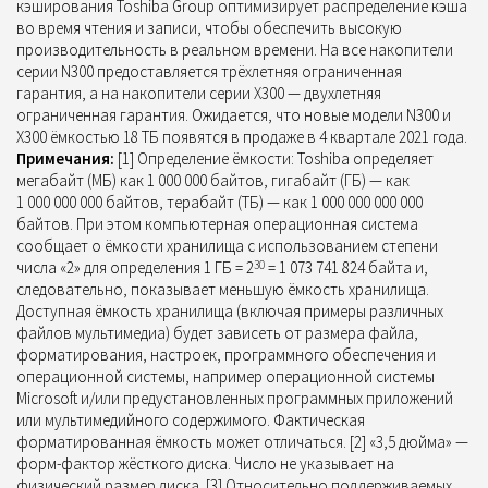
кэширования Toshiba Group оптимизирует распределение кэша
во время чтения и записи, чтобы обеспечить высокую
производительность в реальном времени. На все накопители
серии N300 предоставляется трёхлетняя ограниченная
гарантия, а на накопители серии X300 — двухлетняя
ограниченная гарантия. Ожидается, что новые модели N300 и
X300 ёмкостью 18 ТБ появятся в продаже в 4 квартале 2021 года.
Примечания:
[1] Определение ёмкости: Toshiba определяет
мегабайт (МБ) как 1 000 000 байтов, гигабайт (ГБ) — как
1 000 000 000 байтов, терабайт (ТБ) — как 1 000 000 000 000
байтов. При этом компьютерная операционная система
сообщает о ёмкости хранилища с использованием степени
числа «2» для определения 1 ГБ = 2
30
= 1 073 741 824 байта и,
следовательно, показывает меньшую ёмкость хранилища.
Доступная ёмкость хранилища (включая примеры различных
файлов мультимедиа) будет зависеть от размера файла,
форматирования, настроек, программного обеспечения и
операционной системы, например операционной системы
Microsoft и/или предустановленных программных приложений
или мультимедийного содержимого. Фактическая
форматированная ёмкость может отличаться. [2] «3,5 дюйма» —
форм-фактор жёсткого диска. Число не указывает на
физический размер диска. [3] Относительно поддерживаемых