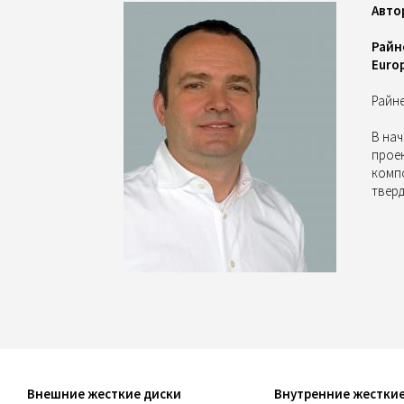
Авто
Райн
Euro
Райне
В на
проек
компо
тверд
Внешние жесткие диски
Внутренние жесткие