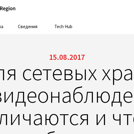
ка
Сведения
Tech Hub
15.08.2017
ля сетевых хр
видеонаблюде
личаются и чт