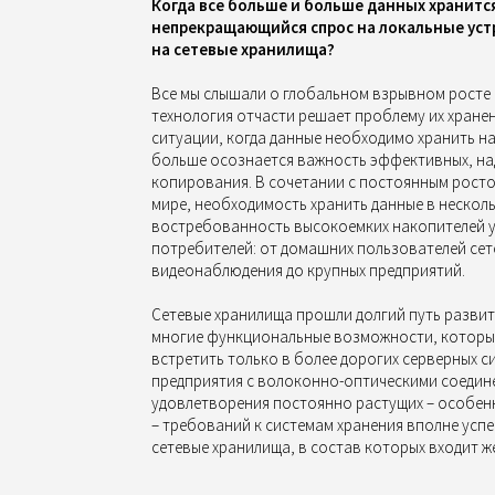
Когда все больше и больше данных хранится
непрекращающийся спрос на локальные уст
на сетевые хранилища?
Все мы слышали о глобальном взрывном росте
технология отчасти решает проблему их хране
ситуации, когда данные необходимо хранить на
больше осознается важность эффективных, на
копирования. В сочетании с постоянным рост
мире, необходимость хранить данные в нескол
востребованность высокоемких накопителей у
потребителей: от домашних пользователей сет
видеонаблюдения до крупных предприятий.
Сетевые хранилища прошли долгий путь развити
многие функциональные возможности, которы
встретить только в более дорогих серверных с
предприятия с волоконно-оптическими соедине
удовлетворения постоянно растущих – особен
– требований к системам хранения вполне ус
сетевые хранилища, в состав которых входит же