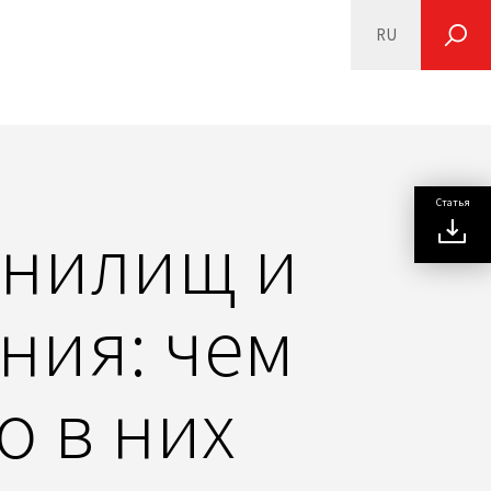
RU
SEARCH
Статья
анилищ и
ния: чем
о в них