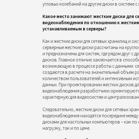
угловых колебаний на другие диски в системе с
Какое место занимают жесткие диски для с
видеонаблюдения по отношению к жестким 
устанавливаемым в серверы?
Как и жесткие диски для сетевых хранилищ и с
серверные жесткие диски рассчитаны на кругл
и предназначены для систем, где рядом друг с 
дисков. Главное отличие заключается в способ
возникающую в процессе работы с данными: се
создаются в расчете на значительный объем р
количеством пользователей и интенсивным ис
данных. При проектировании жестких дисков дл
видеонаблюдения разработчики ориентируютс
характерную для видеосистем и централизован
Следовательно, жесткие диски для сетевых хра
видеонаблюдения находятся посередине между 
дисками для настольных компьютеров – как п
нагрузку, так и по цене.