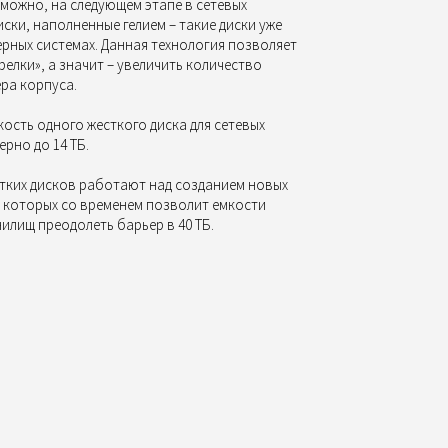
зможно, на следующем этапе в сетевых
ски, наполненные гелием – такие диски уже
рных системах. Данная технология позволяет
елки», а значит – увеличить количество
ера корпуса.
кость одного жесткого диска для сетевых
рно до 14 ТБ.
тких дисков работают над созданием новых
 которых со временем позволит емкости
нилищ преодолеть барьер в 40 ТБ.