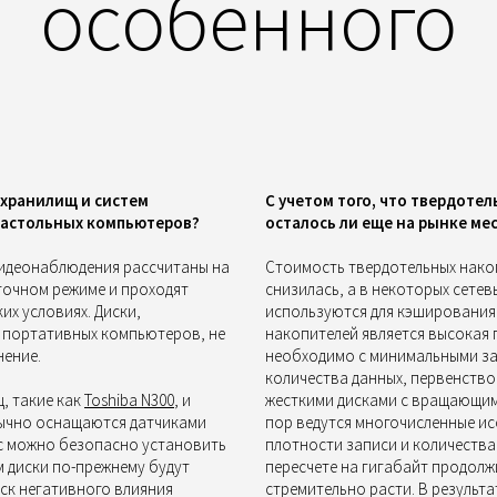
особенного
 хранилищ и систем
С учетом того, что твердоте
настольных компьютеров?
осталось ли еще на рынке м
 видеонаблюдения рассчитаны на
Стоимость твердотельных накоп
точном режиме и проходят
снизилась, а в некоторых сетев
их условиях. Диски,
используются для кэширования
 портативных компьютеров, не
накопителей является высокая 
нение.
необходимо с минимальными за
количества данных, первенств
щ, такие как
Toshiba N300
, и
жесткими дисками с вращающимис
бычно оснащаются датчиками
пор ведутся многочисленные ис
ус можно безопасно установить
плотности записи и количества 
м диски по-прежнему будут
пересчете на гигабайт продолжи
иск негативного влияния
стремительно расти. В результ