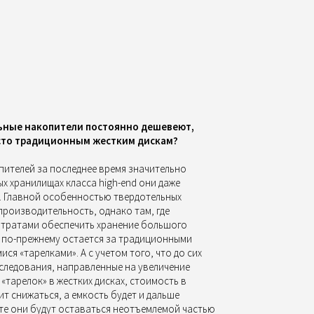
льные накопители постоянно дешевеют,
есто традиционным жестким дискам?
ителей за последнее время значительно
ых хранилищах класса high-end они даже
. Главной особенностью твердотельных
производительность, однако там, где
тратами обеспечить хранение большого
о по-прежнему остается за традиционными
я «тарелками». А с учетом того, что до сих
следования, направленные на увеличение
«тарелок» в жестких дисках, стоимость в
т снижаться, а емкость будет и дальше
ате они будут оставаться неотъемлемой частью