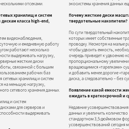
 несколькими отсеками.
экосистемы хранения данных еще
етевых хранилищ и систем
Почему жесткие диски масшт
дискам класса high-end,
твердотельные накопители?
По сути твердотельный накопите
истем видеонаблюдения,
которых имеет собственные тра
осуточную и ежедневную работу
проводку. Несмотря на малые р
другом работают несколько
чтобы удвоить емкость, необхо
ности выдерживать нагрузку,
очередь приведет к удвоению к
рверные жесткие диски
пропорциональному увеличению 
аботы, связанной с большим
вращающимися «тарелками» сущ
пользованием рабочих баз
и добавить менее дорогие «тар
я сетевых хранилищ и систем
диска, а следовательно – без с
я на меньшую нагрузку,
ного сетевого хранения данных.
Появление какой емкости же
ожидать в краткосрочной и 
нилищ и систем
дисками для серверов и
Недавние усовершенствования
о способности выдерживать
данных и увеличить количество
стандартном 3,5-дюймовом форм
усовершенствований сегодня м