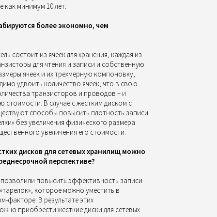
 как минимум 10 лет.
абируются более экономно, чем
ль состоит из ячеек для хранения, каждая из
нзисторы для чтения и записи и собственную
азмеры ячеек и их трехмерную компоновку,
димо удвоить количество ячеек, что в свою
оличества транзисторов и проводов – и
стоимости. В случае с жестким диском с
ествуют способы повысить плотность записи
елки» без увеличения физического размера
ущественного увеличения его стоимости.
стких дисков для сетевых хранилищ можно
среднесрочной перспективе?
 позволили повысить эффективность записи
 «тарелок», которое можно уместить в
-факторе. В результате этих
ожно приобрести жесткие диски для сетевых