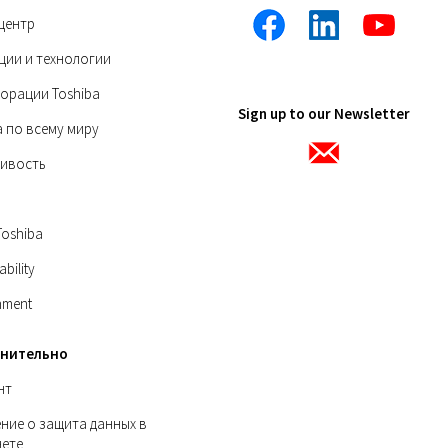
центр
ции и технологии
орации Toshiba
Sign up to our Newsletter
a по всему миру
чивость
Toshiba
ability
nment
нительно
нт
ние о защита данных в
нете