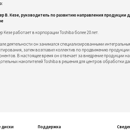
р:
ер В. Кезе, руководитель по развитию направления продукции дл
pe
р Кезе работает в корпорации Toshiba более 20 лет.
чале деятельности он занимался специализированными интегральным
тирования, затем возглавил коллектив по продвижению продукции 
нентов. В настоящее время он отвечает за внедрение продукции на
отельных накопителей Toshiba в решения для центров обработки да
 диски
Поддержка
Сведе