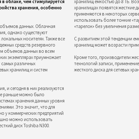
 в облаке, чем стимулируется
хранилищ емкостью до 8 ТБ. Во
ройства хранения, особенно
хранилищах появятся жесткие ди
применяются в некоторых серве
использовать более тонкие «тар
 объемов данных. Облачная
«тарелок» без увеличения разм
ния, однако существуют
 локальных носителях. Также все
С развитием этой тенденции ем
дежных средств резервного
хранилищ может возрасти приме
ом объемов данных во всем
ьких экземплярах приумножает
Кроме того, производители жес
 самых различных
технологий записи, применение
евых хранилищ и систем
жесткого диска для сетевых хра
я, и сегодня в них реализуются
е раньше можно было
истемах хранения данных уровня
ниями. Это значит, что для
но у коммерческих предприятий
пешно можно использовать
сткий диск Toshiba N300.