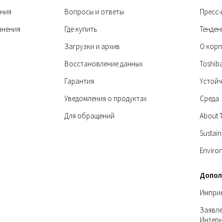
ния
Вопросы и ответы
Пресс-
анения
Где купить
Тенден
Загрузки и архив
О корп
Восстановление данных
Toshib
Гарантия
Yстой
Уведомления о продуктах
Среда
Для обращений
About 
Sustain
Enviro
Допол
Импри
Заявле
Интер