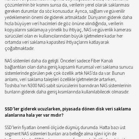
çözümlerinin bir kısmını sunsa da, verilerin yerel olarak saklanması
gereken durumlar da söz konusudur. Ayrıca, sağlam ve güvenilir
yedeklemenin önemi de giderek artmaktadır. Dünyanın giderek daha
hızla büyüyen veri hacimleri de göz önüne alındığında, verilerin
kopyalarını saklamaya yönelik bu ihtiyaç, NAS ve güvenlik kamerası
sürücüleri olan ev kullanıcılarından büyük işletmelere kadar her
ortamda veri saklama kapasitesi ihtiyaçlarını katlayarak
çoğaltmaktadır.
NAS sistemleri daha da gelişti. Önceleri sadece Fiber Kanalı
bağlantıları olan daha geniş kapsamlı Kurumsal veri saklama sunucu
sistemlerinde görülen pek çok özellik artık NAS’da da var. Bunun
anlamı, veri saklama talepleri özellikle işletmelerde artarken,
Toshiba’nın N300 NAS sabit sürücülerini barındıran NAS sistemlerinin
bunların giderek daha geniş kısımlarında kullanılabilecek olmasıdır.
SSD’ler giderek ucuzlarken, piyasada dönen disk veri saklama
alanlarına hala yer var mıdır?
SSD’lerin fiyatları önemli ölçüde düşmüş durumda. Hatta bazı üst
segment NAS sistemleri bunları ara belleğe alma işlevi için de