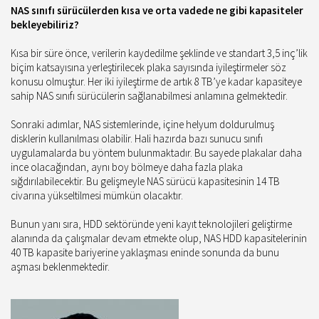
NAS sınıfı sürücülerden kısa ve orta vadede ne gibi kapasiteler
bekleyebiliriz?
Kısa bir süre önce, verilerin kaydedilme şeklinde ve standart 3,5 inç’lik
biçim katsayısına yerleştirilecek plaka sayısında iyileştirmeler söz
konusu olmuştur. Her iki iyileştirme de artık 8 TB’ye kadar kapasiteye
sahip NAS sınıfı sürücülerin sağlanabilmesi anlamına gelmektedir.
Sonraki adımlar, NAS sistemlerinde, içine helyum doldurulmuş
disklerin kullanılması olabilir. Hali hazırda bazı sunucu sınıfı
uygulamalarda bu yöntem bulunmaktadır. Bu sayede plakalar daha
ince olacağından, aynı boy bölmeye daha fazla plaka
sığdırılabilecektir. Bu gelişmeyle NAS sürücü kapasitesinin 14 TB
civarına yükseltilmesi mümkün olacaktır.
Bunun yanı sıra, HDD sektöründe yeni kayıt teknolojileri geliştirme
alanında da çalışmalar devam etmekte olup, NAS HDD kapasitelerinin
40 TB kapasite bariyerine yaklaşması eninde sonunda da bunu
aşması beklenmektedir.