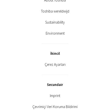
About Toshiba
Toshiba wereldwijd
Sustainability
Environment
İkincil
Çerez Ayarları
Secundair
Imprint
Çevrimiçi Veri Koruma Bildirimi