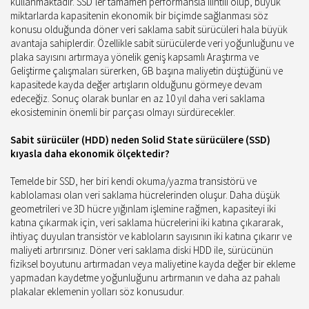
kullanmaktadır. SSD’ler tamamen performansla ilintili olup, büyük
miktarlarda kapasitenin ekonomik bir biçimde sağlanması söz
konusu olduğunda döner veri saklama sabit sürücüleri hala büyük
avantaja sahiplerdir. Özellikle sabit sürücülerde veri yoğunluğunu ve
plaka sayısını artırmaya yönelik geniş kapsamlı Araştırma ve
Geliştirme çalışmaları sürerken, GB başına maliyetin düştüğünü ve
kapasitede kayda değer artışların olduğunu görmeye devam
edeceğiz. Sonuç olarak bunlar en az 10 yıl daha veri saklama
ekosisteminin önemli bir parçası olmayı sürdürecekler.
Sabit sürücüler (HDD) neden Solid State sürücülere (SSD)
kıyasla daha ekonomik ölçektedir?
Temelde bir SSD, her biri kendi okuma/yazma transistörü ve
kablolaması olan veri saklama hücrelerinden oluşur. Daha düşük
geometrileri ve 3D hücre yığınlam işlemine rağmen, kapasiteyi iki
katına çıkarmak için, veri saklama hücrelerini iki katına çıkararak,
ihtiyaç duyulan transistör ve kabloların sayısının iki katına çıkarır ve
maliyeti artırırsınız. Döner veri saklama diski HDD ile, sürücünün
fiziksel boyutunu artırmadan veya maliyetine kayda değer bir ekleme
yapmadan kaydetme yoğunluğunu artırmanın ve daha az pahalı
plakalar eklemenin yolları söz konusudur.