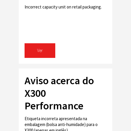
Incorrect capacity unit on retail packaging.
Ver
Aviso acerca do
X300
Performance
Hard Drive
Etiqueta incorreta apresentada na
embalagem (bolsa anti-humidade) para o
X300 (apenas em inglês).