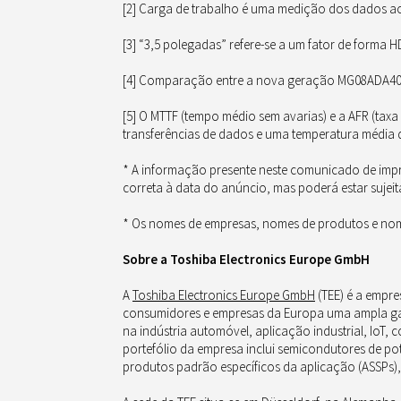
[2] Carga de trabalho é uma medição dos dados ao 
[3] “3,5 polegadas” refere-se a um fator de forma 
[4] Comparação entre a nova geração MG08ADA400E
[5] O MTTF (tempo médio sem avarias) e a AFR (taxa
transferências de dados e uma temperatura média da
* A informação presente neste comunicado de impr
correta à data do anúncio, mas poderá estar sujeit
* Os nomes de empresas, nomes de produtos e nom
Sobre a Toshiba Electronics Europe GmbH
A
Toshiba Electronics Europe GmbH
(TEE) é a empr
consumidores e empresas da Europa uma ampla ga
na indústria automóvel, aplicação industrial, IoT
portefólio da empresa inclui semicondutores de po
produtos padrão específicos da aplicação (ASSPs),