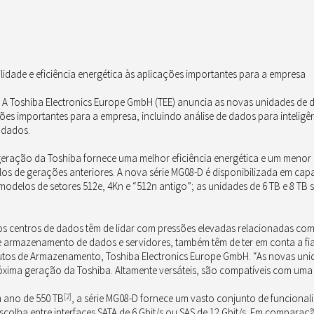
ilidade e eficiência energética às aplicações importantes para a empresa
–
A Toshiba Electronics Europe GmbH (TEE) anuncia as novas unidades de di
s importantes para a empresa, incluindo análise de dados para inteligên
e dados
.
 geração da Toshiba fornece uma melhor eficiência energética e um me
os de gerações anteriores. A nova série MG08-D é disponibilizada em cap
 modelos de setores 512e, 4Kn e “512n antigo”; as unidades de 6 TB e 8 TB
os centros de dados têm de lidar com pressões elevadas relacionadas com 
rmazenamento de dados e servidores, também têm de ter em conta a fiabil
dutos de Armazenamento, Toshiba Electronics Europe GmbH. “As novas uni
ima geração da Toshiba. Altamente versáteis, são compatíveis com uma 
m ano de 550 TB
[2]
, a série MG08-D fornece um vasto conjunto de funciona
scolha entre interfaces SATA de 6 Gbit/s ou SAS de 12 Gbit/s. Em compara