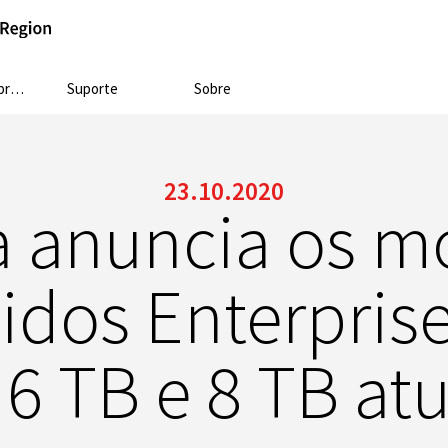
sa
Suporte
Sobre
23.10.2020
a anuncia os m
gidos Enterpris
 6 TB e 8 TB at