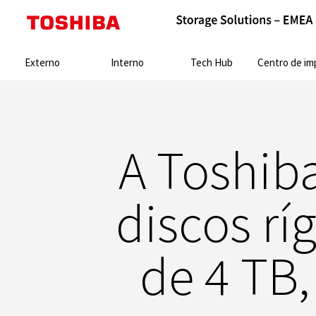
Search:
Externo
Interno
Tech Hub
Centro de impren
A Toshib
discos rí
de 4 TB,