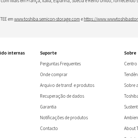
com filiais em França, Itália, Espanha, Suécia e Reino Unido, fornecendo s
a TEE em
www.toshiba.semicon-storage.com
e
https://www.wwwtoshibastor
ido internas
Suporte
Sobre
Perguntas Frequentes
Centro
Onde comprar
Tendênc
Arquivo de transf. e produtos
Sobre 
Recuperação de dados
Toshib
Garantia
Sustent
Notificações de produtos
Ambien
Contacto
About 