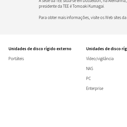
A sede da TEE situa-se em Düsseldorf, na Alemanha, 
presidente da TEE é Tomoaki Kumagai.
Para obter mais informações, visite os Web sites d
Unidades de disco rígido externo
Unidades de disco ríg
Portáteis
Vídeo/vigilância
NAS
PC
Enterprise