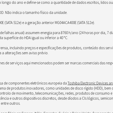
longo do ano e define-se como a quantidade de dados escritos, lidos ou 
HDD. Não indica o tamanho físico da unidade.
 (SATA 512e) e a geração anterior MG04ACA400E (SATA 512e).
 de falhas anual) assumem energia para 8760 h/ano (24 horas por dia, 7 d
 superfície do HDA igual ou inferior a 40 °C.
ensa, incluindo preços e especificações de produtos, conteúdo dos serv
a a alterações sem aviso prévio.
es de serviços aqui mencionados podem ser marcas comerciais das respe
esa de componentes eletrónicos europeia da
Toshiba Electronic Devices a
ma de produtos inovadores, como unidades de disco rígido (HDD), bem 
, controlo de movimento, telecomunicações, redes, produtos de consumo e
tência e outros dispositivos discretos, desde díodos a CIs lógicos, semi
 entre outros.