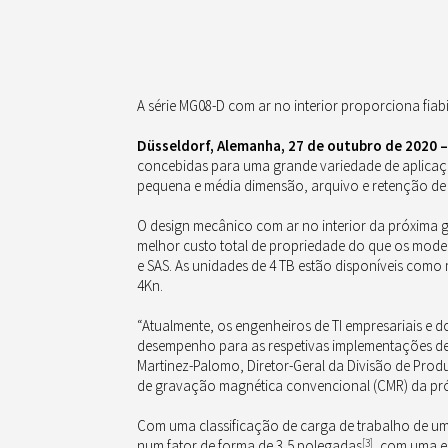
A série MG08-D com ar no interior proporciona fiab
Düsseldorf, Alemanha, 27 de outubro de 2020 
concebidas para uma grande variedade de aplicaçõe
pequena e média dimensão, arquivo e retenção d
O design mecânico com ar no interior da próxima
melhor custo total de propriedade do que os model
e SAS. As unidades de 4 TB estão disponíveis como
4Kn.
“Atualmente, os engenheiros de TI empresariais e d
desempenho para as respetivas implementações de a
Martinez-Palomo, Diretor-Geral da Divisão de Pro
de gravação magnética convencional (CMR) da próx
Com uma classificação de carga de trabalho de u
num fator de forma de 3,5 polegadas
[3]
, com uma e