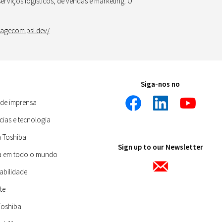
erviços logísticos, de vendas e marketing. O
agecom.psl.dev/
Siga-nos no
 de imprensa
ias e tecnologia
a Toshiba
Sign up to our Newsletter
a em todo o mundo
abilidade
te
Toshiba