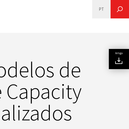
PT
SEARCH
Artigo
odelos de
e Capacity
ualizados