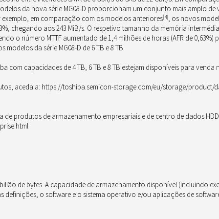
 modelos da nova série MG08-D proporcionam um conjunto mais amplo de
or exemplo, em comparação com os modelos anteriores
[4]
, os novos mode
3%, chegando aos 243 MiB/s. O respetivo tamanho da memória intermédia
 tendo o número MTTF aumentado de 1,4 milhões de horas (AFR de 0,63%) p
s modelos da série MG08-D de 6 TB e 8 TB.
ba com capacidades de 4 TB, 6 TB e 8 TB estejam disponíveis para venda 
os, aceda a: https://toshiba.semicon-storage.com/eu/storage/product/dat
ta de produtos de armazenamento empresariais e de centro de dados HDD 
prise.html
 bilião de bytes. A capacidade de armazenamento disponível (incluindo exe
 definições, o software e o sistema operativo e/ou aplicações de softwar