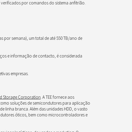
verificados por comandos do sistema anfitrião.
ias por semana), um total de até 550 TB/ano de
iços e informação de contacto, é considerada
tivas empresas.
nd Storage Corporation
. A TEE fornece aos
como soluções de semicondutores para aplicação
 de linha branca. Além das unidades HDD, o vasto
condutores óticos, bem como microcontroladores e