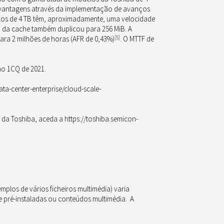
 vantagens através da implementação de avanços
los de 4 TB têm, aproximadamente, uma velocidade
 da cache também duplicou para 256 MiB. A
ara 2 milhões de horas (AFR de 0,43%)
[5]
. O MTTF de
no 1CQ de 2021.
a-center-enterprise/cloud-scale-
da Toshiba, aceda a https://toshiba.semicon-
mplos de vários ficheiros multimédia) varia
e pré-instaladas ou conteúdos multimédia. A