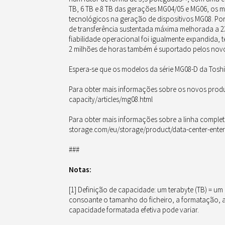
TB, 6 TB e 8 TB das gerações MG04/05 e MG06, os
tecnológicos na geração de dispositivos MG08. P
de transferência sustentada máxima melhorada a 2
fiabilidade operacional foi igualmente expandida,
2 milhões de horas também é suportado pelos novo
Espera-se que os modelos da série MG08-D da Toshi
Para obter mais informações sobre os novos produt
capacity/articles/mg08.html
Para obter mais informações sobre a linha comple
storage.com/eu/storage/product/data-center-enter
###
Notas:
[1] Definição de capacidade: um terabyte (TB) = um
consoante o tamanho do ficheiro, a formatação, as
capacidade formatada efetiva pode variar.