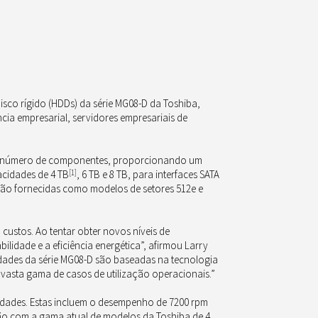
sco rígido (HDDs) da série MG08-D da Toshiba,
cia empresarial, servidores empresariais de
nor número de componentes, proporcionando um
acidades de 4 TB
[1]
, 6 TB e 8 TB, para interfaces SATA
 são fornecidas como modelos de setores 512e e
custos. Ao tentar obter novos níveis de
idade e a eficiência energética”, afirmou Larry
dades da série MG08-D são baseadas na tecnologia
vasta gama de casos de utilização operacionais.”
lidades. Estas incluem o desempenho de 7200 rpm
ção com a gama atual de modelos da Toshiba de 4