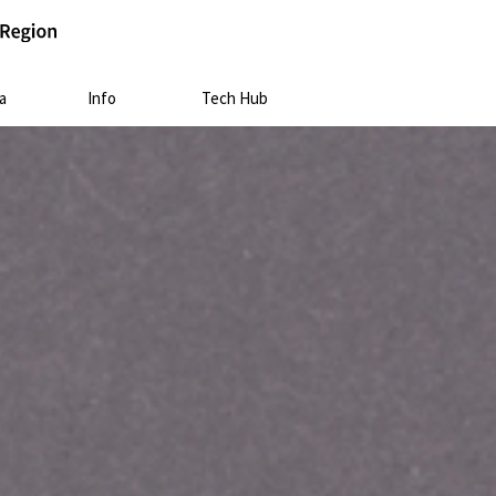
a
Info
Tech Hub