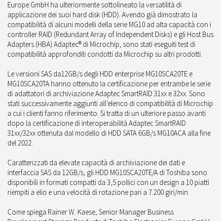
Europe GmbH ha ulteriormente sottolineato la versatilità di
applicazione dei suoi hard disk (HDD). Avendo già dimostrato la
compatibilità di alcuni modelli della serie MG10 ad alta capacità con i
controller RAID (Redundant Array of Independent Disks) e gli Host Bus
Adapters (HBA) Adaptec® di Microchip, sono stati eseguiti test di
compatibilità approfonditi condotti da Microchip su altri prodotti.
Le versioni SAS da12GB/s degli HDD enterprise MG10SCA20TE e
MG10SCA20TA hanno ottenuto la certificazione per entrambe le serie
di adattatori di archiviazione Adaptec SmartRAID 31xx e 32xx. Sono
stati successivamente aggiunti all’elenco di compatibilità di Microchip
a cui i clienti fanno riferimento. Si tratta di un ulteriore passo avanti
dopo la certificazione di interoperabilità Adaptec SmartRAID
31xx/32xx ottenuta dal modello di HDD SATA 6GB/s MG10ACA alla fine
del 2022.
Caratterizzati da elevate capacità di archiviazione dei dati e
interfaccia SAS da 12GB/s, gli HDD MG10SCA20TE/A di Toshiba sono
disponibili in formati compatti da 3,5 pollici con un design a 10 piatti
riempiti a elio e una velocità di rotazione pari a 7.200 giri/min.
Come spiega Rainer W. Kaese, Senior Manager Business