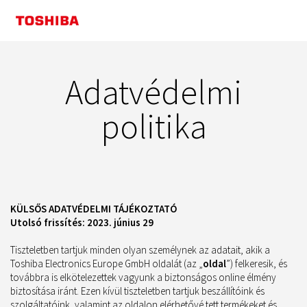
Adatvédelmi
politika
KÜLSŐS ADATVÉDELMI TÁJÉKOZTATÓ
Utolsó frissítés: 2023. június 29
Tiszteletben tartjuk minden olyan személynek az adatait, akik a
Toshiba Electronics Europe GmbH oldalát (az „
oldal
”) felkeresik, és
továbbra is elkötelezettek vagyunk a biztonságos online élmény
biztosítása iránt. Ezen kívül tiszteletben tartjuk beszállítóink és
szolgáltatóink, valamint az oldalon elérhetővé tett termékeket és