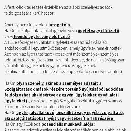
A fenti célok teljesítése érdekében az alábbi személyes adatok
feldolgozására kerülhet sor:
Amennyiben Ön az oldal
látogatója
:
Ha Ön a szolgáltatásainkat igénybe vevő
ügyfél vagy előfizető
,
vagy
leendő ügyfél vagy előfizető
:
A TEE elsődlegesen vállalati ügyfelekkel (azaz más vállalati
entitásokkal) áll együttműködésben, amely ügyfelek nem érintettek.
Azonban az ilyen utasítások részeként más személyek személyes
adatait biztosíthatják számunkra (pl. ideértve, de nem kizárólagosan
vállalatunk ügyfeleinek vagy potenciális ügyfeleinek
alkalmazottjaihoz, ill. előfizetőihez kapcsolódó személyes adatok).
Ha Ön
olyan személy, akinek a személyes adatait a
Szolgáltatások mások részére történő nyújtásából adódóan
feldolgozhatjuk (ideértve az egyéni ügyfeleket és vállalati
ügyfeleket)
, a szóban forgó Szolgáltatásoktól függően számos
különböző személyes adatot feldolgozunk.
Ha Ön
ügyfél, alvállalkozó, beszállító vagy egyéb szolgáltató,
aki szolgáltatásokat nyújt vagy értékesít a TEE részére
:
Ha Ön egy TEE-iroda
potenciális munkavállalója
:
A személyes adatok esetleges feldolgozása főképpen az alábbi célok