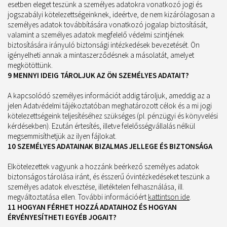
esetben eleget teszünk a személyes adatokra vonatkozó jogi és
jogszabályi kötelezettségeinknek, ideértve, de nem kizárólagosan a
személyes adatok továbbítására vonatkozó jogalap biztosítását,
valamint a személyes adatok megfelelő védelmi szintjének
biztosítására irányuló biztonsági intézkedések bevezetését. Ön
igényelheti annak a mintaszerződésnek a másolatát, amelyet
megkötöttünk.
9 MENNYI IDEIG TÁROLJUK AZ ÖN SZEMÉLYES ADATAIT?
A kapcsolódó személyes információt addig tároljuk, ameddig az a
jelen Adatvédelmi tájékoztatóban meghatározott célok és a mi jogi
kötelezettségeink teljesítéséhez szükséges (pl. pénzügyi és könyvelési
kérdésekben). Ezután értesítés, illetve felelősségvállalás nélkül
megsemmisíthetjük az ilyen fájlokat.
10 SZEMÉLYES ADATAINAK BIZALMAS JELLEGE ÉS BIZTONSÁGA
Elkötelezettek vagyunk a hozzánk beérkező személyes adatok
biztonságos tárolása iránt, és ésszerű óvintézkedéseket teszünk a
személyes adatok elvesztése, illetéktelen felhasználása, ill.
megváltoztatása ellen. További információért
kattintson ide
.
11 HOGYAN FÉRHET HOZZÁ ADATAIHOZ ÉS HOGYAN
ÉRVÉNYESÍTHETI EGYÉB JOGAIT?