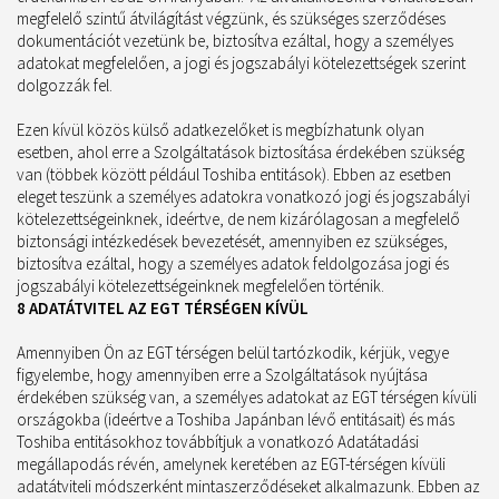
megfelelő szintű átvilágítást végzünk, és szükséges szerződéses
dokumentációt vezetünk be, biztosítva ezáltal, hogy a személyes
adatokat megfelelően, a jogi és jogszabályi kötelezettségek szerint
dolgozzák fel.
Ezen kívül közös külső adatkezelőket is megbízhatunk olyan
esetben, ahol erre a Szolgáltatások biztosítása érdekében szükség
van (többek között például Toshiba entitások). Ebben az esetben
eleget teszünk a személyes adatokra vonatkozó jogi és jogszabályi
kötelezettségeinknek, ideértve, de nem kizárólagosan a megfelelő
biztonsági intézkedések bevezetését, amennyiben ez szükséges,
biztosítva ezáltal, hogy a személyes adatok feldolgozása jogi és
jogszabályi kötelezettségeinknek megfelelően történik.
8 ADATÁTVITEL AZ EGT TÉRSÉGEN KÍVÜL
Amennyiben Ön az EGT térségen belül tartózkodik, kérjük, vegye
figyelembe, hogy amennyiben erre a Szolgáltatások nyújtása
érdekében szükség van, a személyes adatokat az EGT térségen kívüli
országokba (ideértve a Toshiba Japánban lévő entitásait) és más
Toshiba entitásokhoz továbbítjuk a vonatkozó Adatátadási
megállapodás révén, amelynek keretében az EGT-térségen kívüli
adatátviteli módszerként mintaszerződéseket alkalmazunk. Ebben az