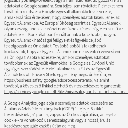
jogszabályok megkövetelik, vagy a harmadik felek dolgozzák fel az
adatokat a Google számára. Sem teljes, sem rövidített IP-címeket nem
továbbít a rendszer a Google egyesült államokbeli szervereire,
annak kizárása érdekében, hogy személyes adatok kikerüljenek az
Egyesült Államokba. Az Európai Bíróság szerint az Egyesült Államok
olyan ország, ahol az európai normákhoz képest elégtelen szintű az
adatvédelem. Konkrétabban fennáll annak a kockázata, hogy az
Egyesült Államok hatóságai felügyelet és figyelés céljából
feldolgozzák az Ön adatait. Továbbá abból is fakadhatnak
kockázatok, hogy az Egyesült Államokban nehezebb érvényesíteni
az Ön jogait. Azokra az esetekre, amikor személyes adatokat
továbbítanak az Egyesült Államokba, a Google az Európai Unió
egységes szerződési feltételeit alkalmazza a EU és az Egyesült
Államok közötti Privacy Shield egyezmény megszűnése óta, vö.:
https://business.safety.google/adsprocessorterms/
, valamint
további, a következő linkkel elérhető óvintézkedéseket foganatosít:
https://services.google.com/fh/files/misc/safeguards_for_internationa
A Google Analytics jogalapja a személyes adatok kezelésére az
Általános Adatvédelmi Irányelvek (GDPR) 1. fejezet 6. cikk 1.
bekezdésének „a” pontja, vagyis az Ön hozzájárulása, amelyet a
cookie-kra vonatkozó üzenetszalagunk vagy a hozzájárulás
kezelésére szolgáló eszköz útján ad meg.