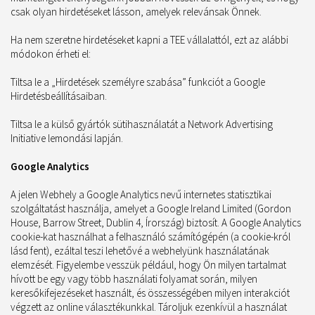
csak olyan hirdetéseket lásson, amelyek relevánsak Önnek.
Ha nem szeretne hirdetéseket kapni a TEE vállalattól, ezt az alábbi
módokon érheti el:
Tiltsa le a „Hirdetések személyre szabása” funkciót a Google
Hirdetésbeállításaiban.
Tiltsa le a külső gyártók sütihasználatát a Network Advertising
Initiative lemondási lapján.
Google Analytics
A jelen Webhely a Google Analytics nevű internetes statisztikai
szolgáltatást használja, amelyet a Google Ireland Limited (Gordon
House, Barrow Street, Dublin 4, Írország) biztosít. A Google Analytics
cookie-kat használhat a felhasználó számítógépén (a cookie-król
lásd fent), ezáltal teszi lehetővé a webhelyünk használatának
elemzését. Figyelembe vesszük például, hogy Ön milyen tartalmat
hívott be egy vagy több használati folyamat során, milyen
keresőkifejezéseket használt, és összességében milyen interakciót
végzett az online választékunkkal. Tároljuk ezenkívül a használat