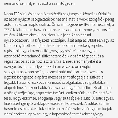
nem tárol semmilyen adatot a számítógépén.
Noha TEE sütik és hasonló eszközök segítségével követi az Oldal és
az azon nyújtott szolgáltatások használatát, a webkiszolgálók pedig
automatikusan naplózzák az Ön számítógépének IP-/internetcímét, a
TEE általában nem használja ezeket az adatokat személyazonosítás
céljára. A kivételeket külön jelezzük a jelen Adatvédelmi
nyilatkozatban. Ha kifejezett hozzájárulását adja az Oldal és/vagy az
Oldalon nyújtott szolgáltatásoknak az ottani tevékenységéhez
regisztrált egyedi azonosító „megjegyzésére”, ez az egyedi
azonosító maradandó sütiként tárolódik a számítógépén, és a
regisztrációs adataihoz lesz társítva. Ennek eredményeként a
navigációs útja, amelyet az Oldalon és az azon nyújtott
szolgáltatásokban bejár, azonosítható módon lesz követve. A
legtöbb böngésző alapértelmezés szerint elfogadja a sütiket, a
legtöbb hasonló eszközt alkalmazó szolgáltatás pedig általában
alapértelmezés szerint aktiválva van adatgyűjtési célból. Beállíthatja
a böngészőjét úgy, hogy értesítse Önt, amikor sütit kap. Ez lehetővé
teszi, hogy eldöntse, elfogadja vagy elutasítja-e a sütit. (A sütik egyes,
hitelesítést igénylő weblapok esetében kötelezőek. A sütiket és más
hasonló eszközöket elutasító felhasználók valószínűleg nem tudják
elérni ezeket a lapokat vagy a kapcsolódó termékeket és/vagy