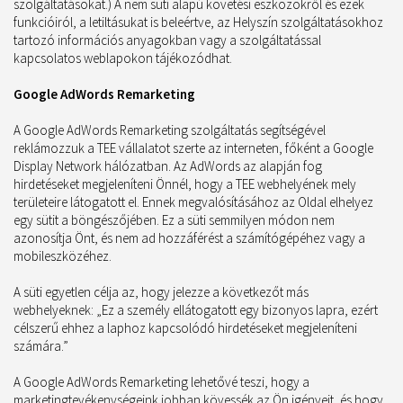
szolgáltatásokat.) A nem süti alapú követési eszközökről és ezek
funkcióiról, a letiltásukat is beleértve, az Helyszín szolgáltatásokhoz
tartozó információs anyagokban vagy a szolgáltatással
kapcsolatos weblapokon tájékozódhat.
Google AdWords Remarketing
A Google AdWords Remarketing szolgáltatás segítségével
reklámozzuk a TEE vállalatot szerte az interneten, főként a Google
Display Network hálózatban. Az AdWords az alapján fog
hirdetéseket megjeleníteni Önnél, hogy a TEE webhelyének mely
területeire látogatott el. Ennek megvalósításához az Oldal elhelyez
egy sütit a böngészőjében. Ez a süti semmilyen módon nem
azonosítja Önt, és nem ad hozzáférést a számítógépéhez vagy a
mobileszközéhez.
A süti egyetlen célja az, hogy jelezze a következőt más
webhelyeknek: „Ez a személy ellátogatott egy bizonyos lapra, ezért
célszerű ehhez a laphoz kapcsolódó hirdetéseket megjeleníteni
számára.”
A Google AdWords Remarketing lehetővé teszi, hogy a
marketingtevékenységeink jobban kövessék az Ön igényeit, és hogy