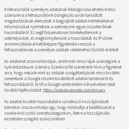
A felhasználók személyes adatainak feldolgozása lehetővé teszi
számunkra a felhasználóink böngészés során tanúsított
magatartásának elemzését. A begyűjtött adatok kiértékelésével
információkat nyerhetünk a webhelyünk egyes összetevőinek
használatáról. Ez segít folyamatosan tökéletesítenünk a
webhelyünket, és megkönnyítenünk a használatát. Az IP-címek
anonimizálásával kellőképpen figyelembe vesszük a
felhasználóknak a személyes adataik védelméhez fűződő érdekét.
Az adatokat azonnal töröljük, amint már nincs rájuk szükségünk a
nyilvántartásunk számára. Ezenkívül fel szeretnénk hívni a figyelmet
arra, hogy nekünk mint az oldalak szolgáltatójának nincs további
ismeretünk a Google részére továbbított adatok tartalmáról és
felhasználásáról. Erről a Google adatvédelmi irányelveiben talál
további tájékoztatást:
https://policies.google.com/privacy
.
Az adatok további használatára vonatkozó hozzájárulását
bármikor visszavonhatja úgy, hogy módosítja a beállításokat a
cookie-król szóló üzenetszalagunkon, illetve a hozzájárulás
kezelésére szolgáló eszközünkben.