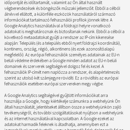
időpontját és időtartamát, valamint az Ön által használt
végberendezések és böngészők műszaki jellemzőit. Ebből a célból
álnévvel ellátott, a különféle eszközök használatáról származó
információkat tartalmazó felhasználói profilok jönnek létre. A
Google Analytics használatával a földrajzi helyre vonatkozó
adatokat is meghatároznak és biztosítanak nekünk. Ebből a célból a
következő metaadatokat gyűjti a rendszer az IP-cím kikeresése
alapján: Település (és a település ebből nyert földrajzi koordinátái),
kontinens, ország, régió, alkontinens (és ezek azonosítóalapú
megfelelői). Az európai felhasználók személyes adatainak az EU-n
belüli védelme érdekében a Google minden adatot az EU-n belüli
domainek és szerverek segítségével dolgoz fel és kezel. A
felhasználók IP-címét nem naplózza a rendszer, és alapértelmezés
szerint az utolsó két számjegyre rövidíti. Ez a rövidítés az európai
felhasználók esetében európai szervereken megy végbe.
A Google Analytics segítségével gyűjtött információkat arra
használja a Google, hogy kiértékelje számunkra a webhelyünk Ön
általi használatát, jelentéseket állítson össze a webhelyünkön zajló
tevékenységről, és további szolgáltatásokat nyújtson a webhelyünk
és az internet használatával kapcsolatban. A Google ezeket az
adatokat harmadik feleknek is átadhatja, amennyiben ezt a