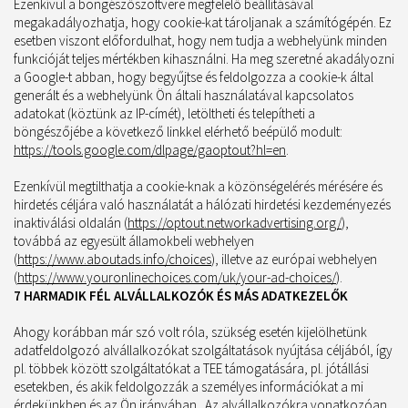
Ezenkívül a böngészőszoftvere megfelelő beállításával
megakadályozhatja, hogy cookie-kat tároljanak a számítógépén. Ez
esetben viszont előfordulhat, hogy nem tudja a webhelyünk minden
funkcióját teljes mértékben kihasználni. Ha meg szeretné akadályozni
a Google-t abban, hogy begyűjtse és feldolgozza a cookie-k által
generált és a webhelyünk Ön általi használatával kapcsolatos
adatokat (köztünk az IP-címét), letöltheti és telepítheti a
böngészőjébe a következő linkkel elérhető beépülő modult:
https://tools.google.com/dlpage/gaoptout?hl=en
.
Ezenkívül megtilthatja a cookie-knak a közönségelérés mérésére és
hirdetés céljára való használatát a hálózati hirdetési kezdeményezés
inaktiválási oldalán (
https://optout.networkadvertising.org/
),
továbbá az egyesült államokbeli webhelyen
(
https://www.aboutads.info/choices
), illetve az európai webhelyen
(
https://www.youronlinechoices.com/uk/your-ad-choices/
).
7 HARMADIK FÉL ALVÁLLALKOZÓK ÉS MÁS ADATKEZELŐK
Ahogy korábban már szó volt róla, szükség esetén kijelölhetünk
adatfeldolgozó alvállalkozókat szolgáltatások nyújtása céljából, így
pl. többek között szolgáltatókat a TEE támogatására, pl. jótállási
esetekben, és akik feldolgozzák a személyes információkat a mi
érdekünkben és az Ön irányában. Az alvállalkozókra vonatkozóan