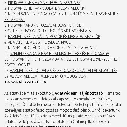
KIK IS VAGYUNK ÉS MIVEL FOGLALKOZUNK?
HOGYAN LEHET KAPCSOLATBA LÉPNI VELÜNK?
MILYEN SZEMÉLYES ADATOKAT GYŰJTÜNK ÉS MIKÉNT HASZNÁLJUK
FEL AZOKAT
HOGYAN KAPUNK HOZZÁJÁRULÁST ÖNTŐL?
SÜTIK ÉS HASONLÓ TECHNOLÓGIÁK HASZNÁLATA
HARMADIK FÉL ALVÁLLALKOZÓK ÉS MÁS ADATKEZELŐK
ADATÁTVITEL AZ EGT TÉRSÉGEN KÍVÜL
MENNYI IDEIG TÁROLJUK AZ ÖN SZEMÉLYES ADATAIT?
SZEMÉLYES ADATAINAK BIZALMAS JELLEGE ÉS BIZTONSÁGA
HOGYAN FÉRHET HOZZÁ ADATAIHOZ ÉS HOGYAN ÉRVÉNYESÍTHETI
EGYÉB JOGAIT?
HARMADIK FÉL OLDALAK ÉS SZPONZOROK ÁLTALI ADATGYŰJTÉS
AZ ADATVÉDELMI TÁJÉKOZTATÓ MÓDOSÍTÁSAI
1 A SZABÁLYZAT CÉLJA
Az adatvédelmi tájékoztató („
Adatvédelmi tájékoztató
”) ismerteti
az olyan személyes adatokkal kapcsolatos megközelítésünket,
amelyeket Öntől bekérhetünk, illetve amelyeket egy harmadik féltől a
személyes adatok feldolgozása mögött álló célból Önről bekértünk.
Az Adatvédelmi tájékoztató ezenfelül meghatározza a személyes
adatok feldolgozásával kapcsolatosan Önt megillető jogokat.