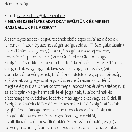
Németország
E-mail:
datenschutz@datenzeit.de
4 MILYEN SZEMÉLYES ADATOKAT GYŰJTÜNK ÉS MIKÉNT
HASZNÁLJUK FEL AZOKAT?
A személyes adatok begyűjtésének elsődleges céljai az alábbiak
lehetnek: (i) személyazonosságának igazolása; (ii) Szolgáltatásaink
biztosításának segítése; (iii) az új Szolgáltatások fejlesztése,
tervezése és piacra vitele; (iv) az Ön által az Oldalon vagy
Szolgáltatásainkkal kapcsolatban beérkező kérelmek teljesítése; (v)
vizsgálatok vagy jogviták kivizsgálása vagy rendezése; (vi) a
vonatkozó törvényeknek, bírósági rendeleteknek, egyéb bírósági
eljárásnak vagy egy szabályozó szerv előírásainak történő
megfelelés; (vii) az Önnel kötött megállapodások érvényesítése; (viii)
saját jogaink vagy harmadik felek jogainak, tulajdonának és
biztonságának védelme, ideértve más ügyfeleket vagy az Oldal, ill.
Szolgáltatásaink előfizetőit és felhasználóit; (ix) Szolgáltatásaink
nyújtásának támogatása; (x) munkaerő-toborzási célok; (xi)
szolgáltatások és termékek fogadása ügyfeleinktől,
alvállalkozóinktól, beszállítóinktól és szolgáltatóinktól, és (xii) a
törvény által megkívánt vagy engedélyezett egyéb felhasználás.