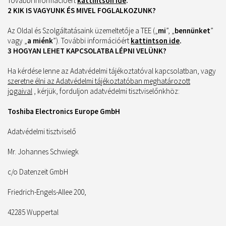
További információért
kattintson ide
.
2 KIK IS VAGYUNK ÉS MIVEL FOGLALKOZUNK?
Az Oldal és Szolgáltatásaink üzemeltetője a TEE („
mi
”, „
bennünket
”
vagy „
a miénk
”). További információért
kattintson ide
.
3 HOGYAN LEHET KAPCSOLATBA LÉPNI VELÜNK?
Ha kérdése lenne az Adatvédelmi tájékoztatóval kapcsolatban, vagy
szeretne élni az Adatvédelmi tájékoztatóban meghatározott
jogaival
, kérjük, forduljon adatvédelmi tisztviselőnkhöz:
Toshiba Electronics Europe GmbH
Adatvédelmi tisztviselő
Mr. Johannes Schwiegk
c/o Datenzeit GmbH
Friedrich-Engels-Allee 200,
42285 Wuppertal