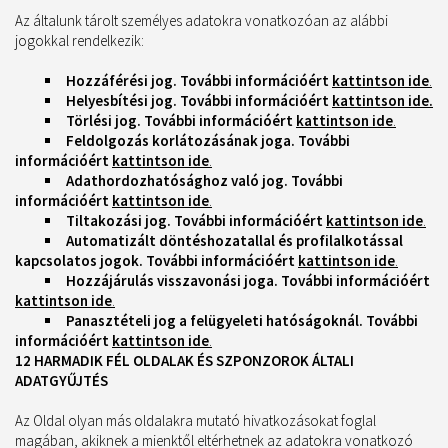
Az általunk tárolt személyes adatokra vonatkozóan az alábbi
jogokkal rendelkezik:
Hozzáférési jog. További információért
kattintson ide
.
Helyesbítési jog.
További információért
kattintson ide.
Törlési jog.
További információért
kattintson ide
.
Feldolgozás korlátozásának joga. További
információért
kattintson ide
.
Adathordozhatósághoz való jog. További
információért
kattintson ide
.
Tiltakozási jog. További információért
kattintson ide
.
Automatizált döntéshozatallal és profilalkotással
kapcsolatos jogok. További információért
kattintson ide
.
Hozzájárulás visszavonási joga. További információért
kattintson ide
.
Panasztételi jog a felügyeleti hatóságoknál. További
információért
kattintson ide
.
12 HARMADIK FÉL OLDALAK ÉS SZPONZOROK ÁLTALI
ADATGYŰJTÉS
Az Oldal olyan más oldalakra mutató hivatkozásokat foglal
magában, akiknek a mienktől eltérhetnek az adatokra vonatkozó