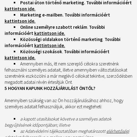
Postai úton történő marketing.
További információért
kattintson ide.
Marketing e-mailben.
További információért
kattintson ide.
Online személyre szabott reklám
.
További
információért
kattintson ide.
Közösségi oldalakon történő marketing
.
További
információért
kattintson ide.
Közösségi szokások
.
További információért
kattintson ide.
Amennyiben más, itt nem szereplő célokra szeretnénk
felhasználni személyes adatait, illetve amennyiben változtatásokat
szeretnénk eszközölni a már meglévő célokat tekintve, szerződésben
megadott adatai révén értesítjük Önt.
5 HOGYAN KAPUNK HOZZÁJÁRULÁST ÖNTŐL?
Amennyiben szükség van az Ön hozzájárulásához ahhoz, hogy
személyes adatait felhasználjuk, akkor ezt megteheti:
a kapott utasításokat követve a személyes adatok
begyűjtésének időpontjában; illetve
az Adatvédelmi tájékoztatóban meghatározott
elérhetőségi