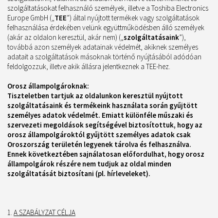
szolgáltatásokat felhasználó személyek, illetve a Toshiba Electronics
Europe GmbH („
TEE
”) által nyújtott termékek vagy szolgáltatások
felhasználása érdekében velünk együttműködésben álló személyek
(akár az oldalon keresztül, akár nem) („
szolgáltatásaink
”),
továbbá azon személyek adatainak védelmét, akiknek személyes
adatait a szolgáltatások másoknak történő nyújtásából adódóan
feldolgozzuk, illetve akik állásra jelentkeznek a TEE-hez.
Orosz állampolgároknak:
Tiszteletben tartjuk az oldalunkon keresztül nyújtott
szolgáltatásaink és termékeink használata során gyűjtött
személyes adatok védelmét. Emiatt különféle műszaki és
szervezeti megoldások segítségével biztosítottuk, hogy az
orosz állampolgároktól gyűjtött személyes adatok csak
Oroszország területén legyenek tárolva és felhasználva.
Ennek következtében sajnálatosan előfordulhat, hogy orosz
állampolgárok részére nem tudjuk az oldal minden
szolgáltatását biztosítani (pl. hírleveleket).
A SZABÁLYZAT CÉLJA