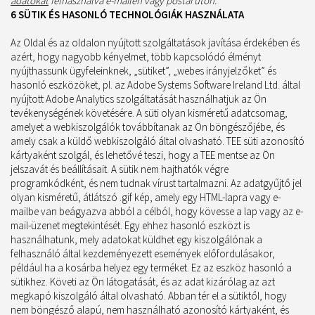
adatokat
felhasználva e-mailen vagy postai úton.
6 SÜTIK ÉS HASONLÓ TECHNOLÓGIÁK HASZNÁLATA
Az Oldal és az oldalon nyújtott szolgáltatások javítása érdekében és
azért, hogy nagyobb kényelmet, több kapcsolódó élményt
nyújthassunk ügyfeleinknek, „sütiket”, „webes irányjelzőket” és
hasonló eszközöket, pl. az Adobe Systems Software Ireland Ltd. által
nyújtott Adobe Analytics szolgáltatását használhatjuk az Ön
tevékenységének követésére. A süti olyan kisméretű adatcsomag,
amelyet a webkiszolgálók továbbítanak az Ön böngészőjébe, és
amely csak a küldő webkiszolgáló által olvasható. TEE süti azonosító
kártyaként szolgál, és lehetővé teszi, hogy a TEE mentse az Ön
jelszavát és beállításait. A sütik nem hajthatók végre
programkódként, és nem tudnak vírust tartalmazni. Az adatgyűjtő jel
olyan kisméretű, átlátszó .gif kép, amely egy HTML-lapra vagy e-
mailbe van beágyazva abból a célból, hogy kövesse a lap vagy az e-
mail-üzenet megtekintését. Egy ehhez hasonló eszközt is
használhatunk, mely adatokat küldhet egy kiszolgálónak a
felhasználó által kezdeményezett események előfordulásakor,
például ha a kosárba helyez egy terméket. Ez az eszköz hasonló a
sütikhez. Követi az Ön látogatását, és az adat kizárólag az azt
megkapó kiszolgáló által olvasható. Abban tér el a sütiktől, hogy
nem böngésző alapú, nem használható azonosító kártyaként, és