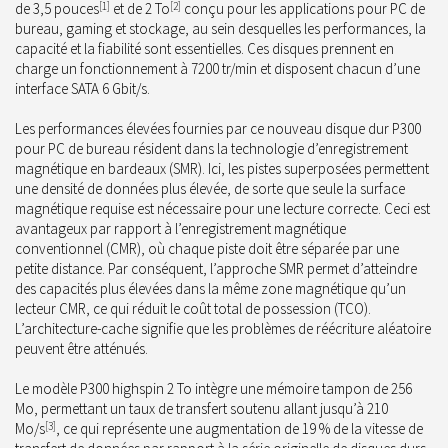
de 3,5 pouces
[1]
et de 2 To
[2]
conçu pour les applications pour PC de
bureau, gaming et stockage, au sein desquelles les performances, la
capacité et la fiabilité sont essentielles. Ces disques prennent en
charge un fonctionnement à 7200 tr/min et disposent chacun d’une
interface SATA 6 Gbit/s.
Les performances élevées fournies par ce nouveau disque dur P300
pour PC de bureau résident dans la technologie d’enregistrement
magnétique en bardeaux (SMR). Ici, les pistes superposées permettent
une densité de données plus élevée, de sorte que seule la surface
magnétique requise est nécessaire pour une lecture correcte. Ceci est
avantageux par rapport à l’enregistrement magnétique
conventionnel (CMR), où chaque piste doit être séparée par une
petite distance. Par conséquent, l’approche SMR permet d’atteindre
des capacités plus élevées dans la même zone magnétique qu’un
lecteur CMR, ce qui réduit le coût total de possession (TCO).
L’architecture-cache signifie que les problèmes de réécriture aléatoire
peuvent être atténués.
Le modèle P300 highspin 2 To intègre une mémoire tampon de 256
Mo, permettant un taux de transfert soutenu allant jusqu’à 210
Mo/s
[3]
, ce qui représente une augmentation de 19 % de la vitesse de