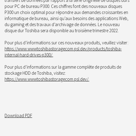
transfert de données par rapport à la série originelle de disques durs
pour PC de bureau P300. Ces chiffres font des nouveaux disques
P300 un choix optimal pour répondre aux demandes croissantes en
informatique de bureau, ainsi qu’aux besoins des applications Web,
du gaming et des travaux d’archivage de données. Le nouveau
disque dur Toshiba sera disponible au troisième trimestre 2022.
Pour plus d’informations sur ces nouveaux produits, veuillez visiter:
https://www.wwwtoshibastoragecom.psl.dev/products/toshiba-
internal-hard-drives-p300/.
Pour plus d’informations sur la gamme complète de produits de
stockage HDD de Toshiba, visitez:
https://www.wwwtoshibastoragecom.psl.dev/.
Download PDF