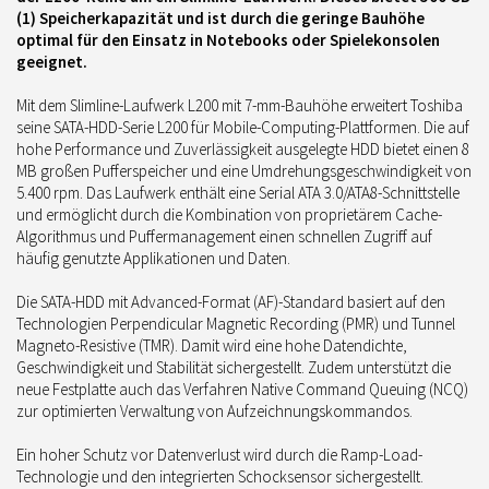
(1) Speicherkapazität und ist durch die geringe Bauhöhe
optimal für den Einsatz in Notebooks oder Spielekonsolen
geeignet.
Mit dem Slimline-Laufwerk L200 mit 7-mm-Bauhöhe erweitert Toshiba
seine SATA-HDD-Serie L200 für Mobile-Computing-Plattformen. Die auf
hohe Performance und Zuverlässigkeit ausgelegte HDD bietet einen 8
MB großen Pufferspeicher und eine Umdrehungsgeschwindigkeit von
5.400 rpm. Das Laufwerk enthält eine Serial ATA 3.0/ATA8-Schnittstelle
und ermöglicht durch die Kombination von proprietärem Cache-
Algorithmus und Puffermanagement einen schnellen Zugriff auf
häufig genutzte Applikationen und Daten.
Die SATA-HDD mit Advanced-Format (AF)-Standard basiert auf den
Technologien Perpendicular Magnetic Recording (PMR) und Tunnel
Magneto-Resistive (TMR)
. Damit wird eine hohe Datendichte,
Geschwindigkeit und Stabilität sichergestellt.
Zudem unterstützt die
neue Festplatte auch das Verfahren Native Command Queuing (NCQ)
zur optimierten Verwaltung von Aufzeichnungskommandos.
Ein hoher Schutz vor Datenverlust wird durch die Ramp-Load-
Technologie und den integrierten Schocksensor sichergestellt.