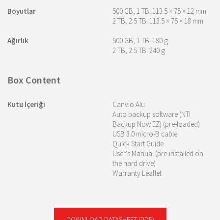
Boyutlar
500 GB, 1 TB: 113.5 × 75 × 12 mm
2 TB, 2.5 TB: 113.5 × 75 × 18 mm
Ağırlık
500 GB, 1 TB: 180 g
2 TB, 2.5 TB: 240 g
Box Content
Kutu İçeriği
Canvio Alu
Auto backup software (NTI
Backup Now EZ) (pre-loaded)
USB 3.0 micro-B cable
Quick Start Guide
User's Manual (pre-installed on
the hard drive)
Warranty Leaflet
DOWNLOAD DATASHEET
(PDF)