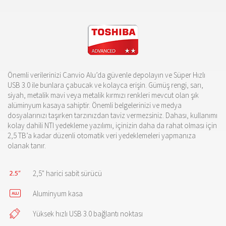
Önemli verilerinizi Canvio Alu’da güvenle depolayın ve Süper Hızlı
USB 3.0 ile bunlara çabucak ve kolayca erişin. Gümüş rengi, sarı,
siyah, metalik mavi veya metalik kırmızı renkleri mevcut olan şık
alüminyum kasaya sahiptir. Önemli belgelerinizi ve medya
dosyalarınızı taşırken tarzınızdan taviz vermezsiniz. Dahası, kullanımı
kolay dahili NTI yedekleme yazılımı, içinizin daha da rahat olması için
2,5 TB’a kadar düzenli otomatik veri yedeklemeleri yapmanıza
olanak tanır.
2,5" harici sabit sürücü
Aluminyum kasa
Yüksek hızlı USB 3.0 bağlantı noktası