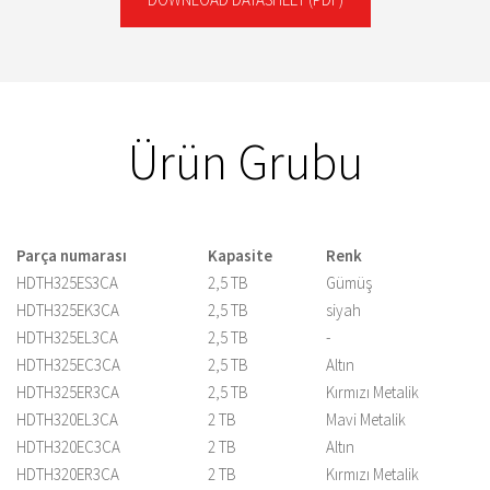
Ürün Grubu
Parça numarası
Kapasite
Renk
HDTH325ES3CA
2,5 TB
Gümüş
HDTH325EK3CA
2,5 TB
siyah
HDTH325EL3CA
2,5 TB
-
HDTH325EC3CA
2,5 TB
Altın
HDTH325ER3CA
2,5 TB
Kırmızı Metalik
HDTH320EL3CA
2 TB
Mavi Metalik
HDTH320EC3CA
2 TB
Altın
HDTH320ER3CA
2 TB
Kırmızı Metalik