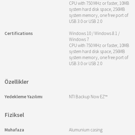
CPU with 750 MHz or faster, 10MB
system hard disk space, 256MB
system memory, one free port of
USB 3.0 or USB 2.0
Certifications
Windows 10 / Windows 8.1 /
Windows 7
CPU with 750 MHz or faster, 10MB
system hard disk space, 256MB
system memory, one free port of
USB 3.0 or USB 2.0
Özellikler
Yedekleme Yazılımı
NTI Backup Now EZ™
Fiziksel
Muhafaza
Alumunium casing