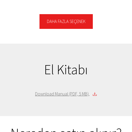
HDTH320EK3CA
2 TB
siyah
HDTH320ES3CA
2 TB
Gümüş
HDTH310EC3AA
1 TB
Altın
DAHA FAZLA SEÇENEK
HDTH310ES3AA
1 TB
Gümüş
HDTH310EK3AA
1 TB
siyah
HDTH310ER3AA
1 TB
Kırmızı Metalik
HDTH310EL3AA
1 TB
Mavi Metalik
HDTH305EC3AA
500 GB
Altın
HDTH305ES3AA
500 GB
Gümüş
El Kitabı
HDTH305ER3AA
500 GB
Kırmızı Metalik
HDTH305EL3AA
500 GB
Mavi Metalik
HDTH305EK3AA
500 GB
siyah
Download Manual (PDF, 5 MB)