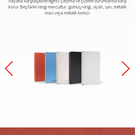
hayatta karşılaşabileceğiniz çarpma ve çizilme durumlarına karşı
korur. Beş farklı rengi mevcuttur: gümüş rengi, siyah, sarı, metalik
mavi veya metalik kırmızı.