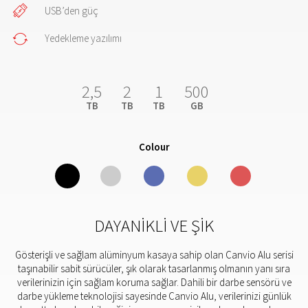
USB’den güç
Yedekleme yazılımı
2,5
2
1
500
TB
TB
TB
GB
Colour
DAYANIKLI VE ŞIK
Gösterişli ve sağlam alüminyum kasaya sahip olan Canvio Alu serisi
taşınabilir sabit sürücüler, şık olarak tasarlanmış olmanın yanı sıra
verilerinizin için sağlam koruma sağlar. Dahili bir darbe sensörü ve
darbe yükleme teknolojisi sayesinde Canvio Alu, verilerinizi günlük