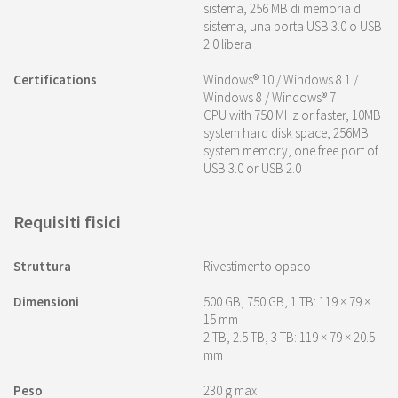
sistema, 256 MB di memoria di
sistema, una porta USB 3.0 o USB
2.0 libera
Certifications
Windows® 10 / Windows 8.1 /
Windows 8 / Windows® 7
CPU with 750 MHz or faster, 10MB
system hard disk space, 256MB
system memory, one free port of
USB 3.0 or USB 2.0
Requisiti fisici
Struttura
Rivestimento opaco
Dimensioni
500 GB, 750 GB, 1 TB: 119 × 79 ×
15 mm
2 TB, 2.5 TB, 3 TB: 119 × 79 × 20.5
mm
Peso
230 g max