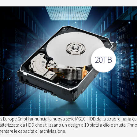
cs Europe GmbH annuncia la nuova serie MG10, HDD dalla straordinaria ca
terizzata da HDD che utilizzano un design a 10 piatti a elio e sfrutta l’in
ntare le capacità di archiviazione.