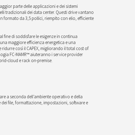
gior parte delle applicazioni e dei sistemi
elli tradizionali dei data center. Questi drive vantano
 un formato da 3,5 pollici, riempito con elio, efficiente
l fine di soddisfare le esigenze in continua
e a una maggiore efficienza energetica e una
ridurre così il CAPEX, migliorando il total cost of
ologia FC-MAMR™ aiuteranno i service provider
ybrid-cloud e rack on-premise.
riare a seconda dell’ambiente operativo e della
e dei file, formattazione, impostazioni, software e