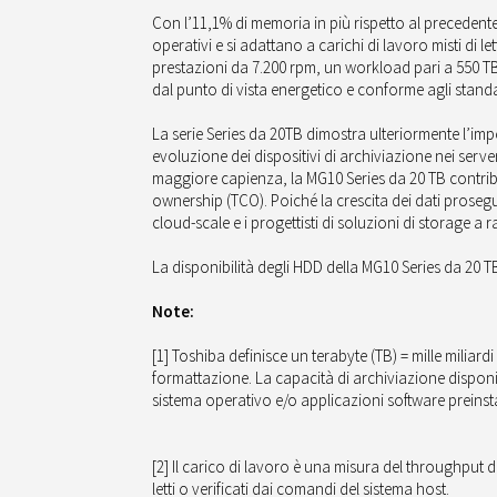
Con l’11,1% di memoria in più rispetto al precedent
operativi e si adattano a carichi di lavoro misti di l
prestazioni da 7.200 rpm, un workload pari a 550 T
dal punto di vista energetico e conforme agli standa
La serie Series da 20TB dimostra ulteriormente l’imp
evoluzione dei dispositivi di archiviazione nei serve
maggiore capienza, la MG10 Series da 20 TB contribuir
ownership (TCO). Poiché la crescita dei dati prose
cloud-scale e i progettisti di soluzioni di storage a
La disponibilità degli HDD della MG10 Series da 20 T
Note:
[1] Toshiba definisce un terabyte (TB) = mille miliar
formattazione. La capacità di archiviazione disponibi
sistema operativo e/o applicazioni software preinsta
[2] Il carico di lavoro è una misura del throughput de
letti o verificati dai comandi del sistema host.