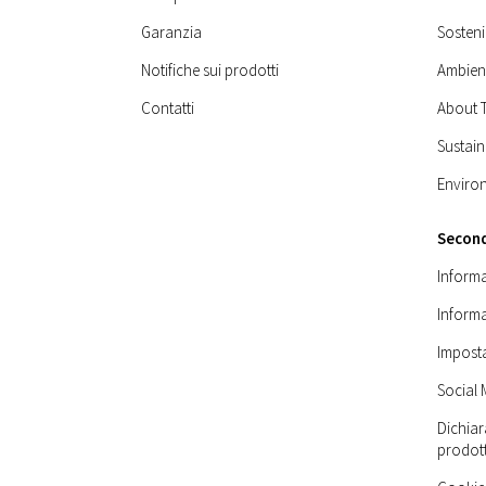
Garanzia
Sosteni
Notifiche sui prodotti
Ambien
Contatti
About 
Sustain
Enviro
Secon
Informa
Informa
Imposta
Social 
Dichiar
prodot