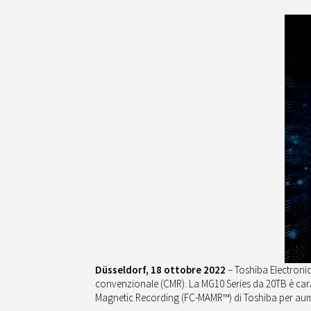
Düsseldorf, 18 ottobre 2022
– Toshiba Electroni
convenzionale (CMR). La MG10 Series da 20TB è carat
Magnetic Recording (FC-MAMR™) di Toshiba per aume