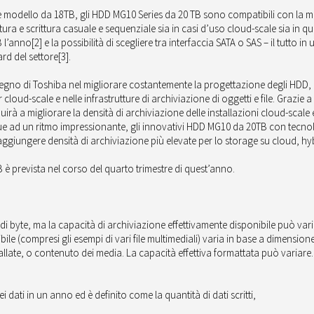
e modello da 18TB, gli HDD MG10 Series da 20 TB sono compatibili con la mag
ettura e scrittura casuale e sequenziale sia in casi d’uso cloud-scale sia in qu
B l’anno
[2]
e la possibilità di scegliere tra interfaccia SATA o SAS – il tutto in
rd del settore
[3]
.
egno di Toshiba nel migliorare costantemente la progettazione degli HDD, a
r cloud-scale e nelle infrastrutture di archiviazione di oggetti e file. Grazi
à a migliorare la densità di archiviazione delle installazioni cloud-scale e 
gue ad un ritmo impressionante, gli innovativi HDD MG10 da 20TB con tecn
 raggiungere densità di archiviazione più elevate per lo storage su cloud, h
B è prevista nel corso del quarto trimestre di quest’anno.
di di byte, ma la capacità di archiviazione effettivamente disponibile può va
le (compresi gli esempi di vari file multimediali) varia in base a dimension
llate, o contenuto dei media. La capacità effettiva formattata può variare.
i dati in un anno ed è definito come la quantità di dati scritti,