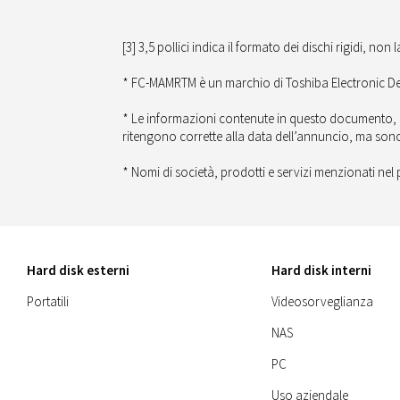
[3] 3,5 pollici indica il formato dei dischi rigidi, non 
* FC-MAMRTM è un marchio di Toshiba Electronic De
* Le informazioni contenute in questo documento, com
ritengono corrette alla data dell’annuncio, ma son
* Nomi di società, prodotti e servizi menzionati nel
Hard disk esterni
Hard disk interni
Portatili
Videosorveglianza
NAS
PC
Uso aziendale